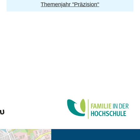
Themenjahr "Präzision"
eschreibung in neuem