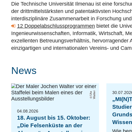
Die Technische Universität Ilmenau ist eine forschu
der drittmittelstärksten und patentaktivsten Hochs
interdisziplinäre Zusammenarbeit in Forschung und
12 Doppelabschlussprogrammen
bietet die Univ
Ingenieurwissenschaften, Informatik, Wirtschaft,
exzellenten Betreuungsverhältnis, hervorragender A
einzigartigen und internationalen Vereins- und Cam
News
30.07.202
r
U
t
a
W
al
t
e
„MI(N)
Studie
04.08.2026
Grunds
18. August bis 15. Oktober:
Wissen
„Die Felsenküste an der
Wie beg