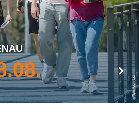
ENAU
8.08.
Next
TU Ilmenau/ari