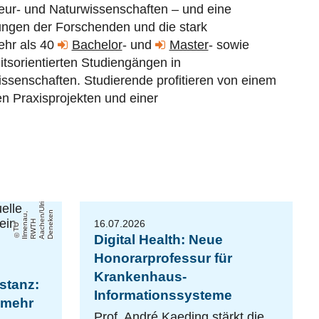
nieur- und Naturwissenschaften – und eine
tungen der Forschenden und die stark
ehr als 40
Bachelor
- und
Master
- sowie
itsorientierten Studiengängen in
issenschaften
. Studierende profitieren von einem
en Praxisprojekten und einer
k
n
,
/
16.07.2026
a
H
e
k
T
U
Il
m
e
n
u
R
W
T
A
a
c
h
n
Ul
ri
D
e
n
e
e
Digital Health: Neue
Honorarprofessur für
Krankenhaus-
stanz:
Informationssysteme
r mehr
Prof. André Kaeding stärkt die