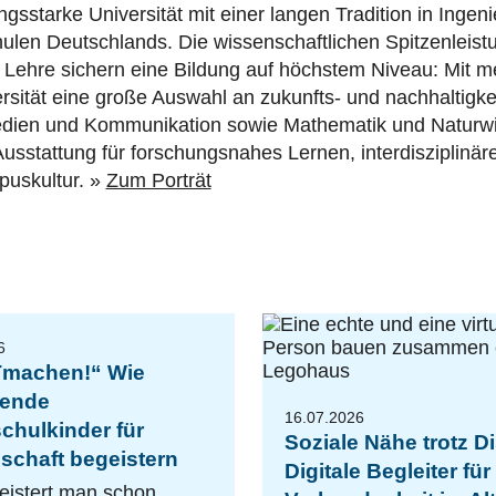
ngsstarke Universität mit einer langen Tradition in Inge
chulen Deutschlands. Die wissenschaftlichen Spitzenleis
 Lehre sichern eine
B
ildung auf höchstem Niveau:
Mit m
ersität eine große Auswahl an zukunfts- und nachhaltigke
 Medien und Kommunikation sowie Mathematik und Naturw
usstattung für forschungsnahes Lernen, interdisziplinär
puskultur. »
Zum Porträt
6
Tmachen!“ Wie
rende
16.07.2026
chulkinder für
Soziale Nähe trotz Di
schaft begeistern
Digitale Begleiter fü
eistert man schon