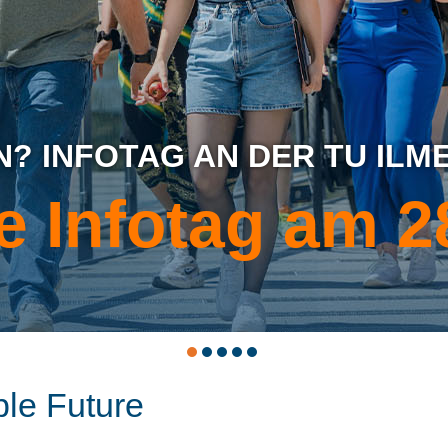
? INFOTAG AN DER TU ILM
e Infotag am 2
ble Future