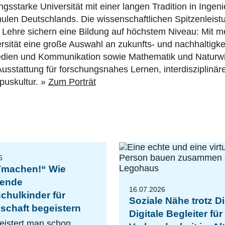
ngsstarke Universität mit einer langen Tradition in Inge
chulen Deutschlands. Die wissenschaftlichen Spitzenleis
 Lehre sichern eine
B
ildung auf höchstem Niveau:
Mit m
ersität eine große Auswahl an zukunfts- und nachhaltigke
 Medien und Kommunikation sowie Mathematik und Naturw
usstattung für forschungsnahes Lernen, interdisziplinär
puskultur. »
Zum Porträt
6
Tmachen!“ Wie
rende
16.07.2026
chulkinder für
Soziale Nähe trotz Di
schaft begeistern
Digitale Begleiter fü
eistert man schon