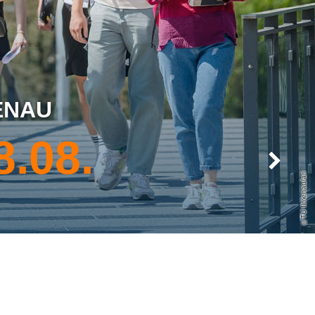
ENAU
8.08.
Next
TU Ilmenau/ari