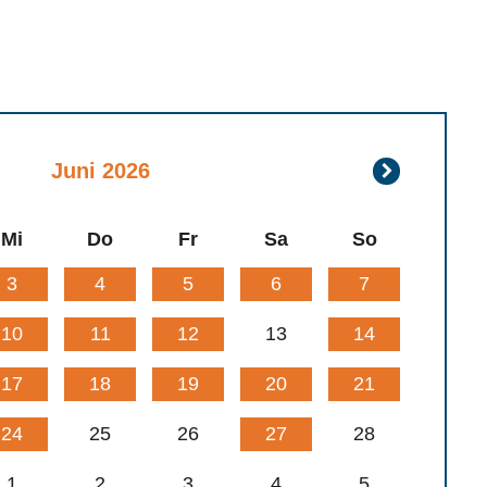
Juli
Juni 2026
2026
Mi
Do
Fr
Sa
So
3
4
5
6
7
10
11
12
13
14
17
18
19
20
21
24
25
26
27
28
1
2
3
4
5