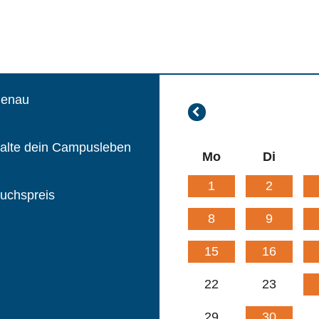
menau
Mai
2026
talte dein Campusleben
Mo
Di
1
2
uchspreis
8
9
15
16
22
23
29
30