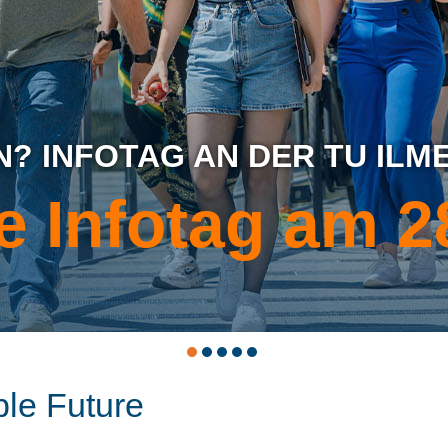
? INFOTAG AN DER TU ILM
e Infotag am 2
ble Future