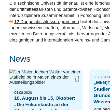
Die Technische Universität Ilmenau ist eine forschu
der drittmittelstärksten und patentaktivsten Hochs
interdisziplinäre Zusammenarbeit in Forschung und
12 Doppelabschlussprogrammen
bietet die Univ
Ingenieurwissenschaften, Informatik, Wirtschaft,
exzellenten Betreuungsverhältnis, hervorragender A
einzigartigen und internationalen Vereins- und Cam
News
30.07.202
r
U
t
a
W
al
t
e
„MI(N)
Studie
04.08.2026
Grunds
18. August bis 15. Oktober:
Wissen
„Die Felsenküste an der
Wie beg