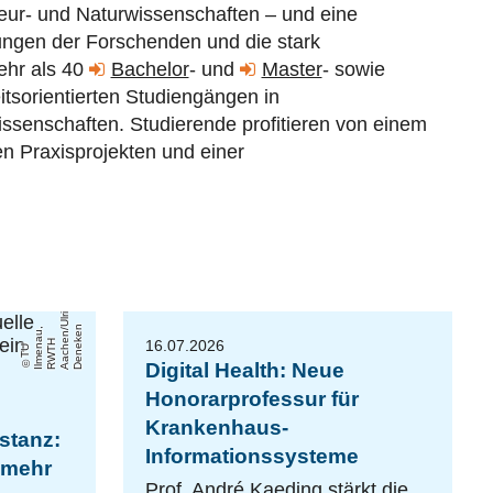
nieur- und Naturwissenschaften – und eine
tungen der Forschenden und die stark
ehr als 40
Bachelor
- und
Master
- sowie
itsorientierten Studiengängen in
issenschaften
. Studierende profitieren von einem
en Praxisprojekten und einer
k
n
,
/
16.07.2026
a
H
e
k
T
U
Il
m
e
n
u
R
W
T
A
a
c
h
n
Ul
ri
D
e
n
e
e
Digital Health: Neue
Honorarprofessur für
Krankenhaus-
stanz:
Informationssysteme
r mehr
Prof. André Kaeding stärkt die