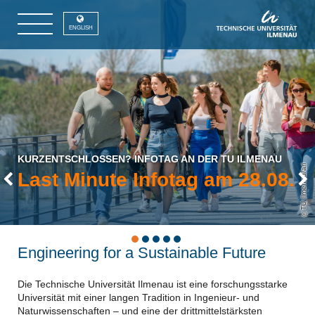
ENGLISH
KURZENTSCHLOSSEN? INFOTAG AN DER TU ILMENAU
TU Ilmenau/ari
Last Minute Infotag am 28.08.
Previous
Engineering for a Sustainable Future
Die Technische Universität Ilmenau ist eine forschungsstarke
Universität mit einer langen Tradition in Ingenieur- und
Naturwissenschaften – und eine der drittmittelstärksten