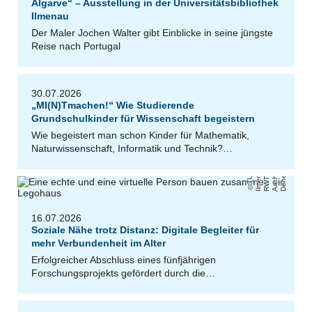
Algarve“ – Ausstellung in der Universitätsbibliothek
Ilmenau
Der Maler Jochen Walter gibt Einblicke in seine jüngste
Reise nach Portugal
30.07.2026
„MI(N)Tmachen!“ Wie Studierende
Grundschulkinder für Wissenschaft begeistern
Wie begeistert man schon Kinder für Mathematik,
Naturwissenschaft, Informatik und Technik?…
k
n
,
/
a
H
e
k
T
U
Il
m
e
n
u
R
W
T
A
a
c
h
n
Ul
ri
D
e
n
e
e
16.07.2026
Soziale Nähe trotz Distanz: Digitale Begleiter für
mehr Verbundenheit im Alter
Erfolgreicher Abschluss eines fünfjährigen
Forschungsprojekts gefördert durch die…