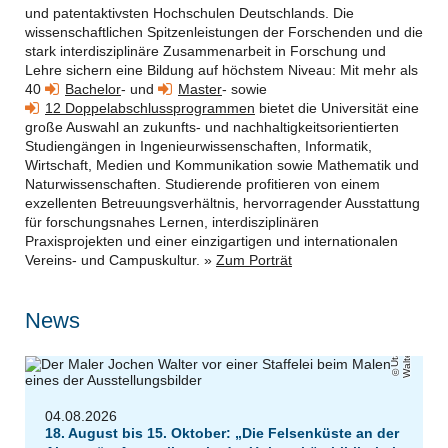
und patentaktivsten Hochschulen Deutschlands. Die
wissenschaftlichen Spitzenleistungen der Forschenden und die
stark interdisziplinäre Zusammenarbeit in Forschung und
Lehre sichern eine
B
ildung auf höchstem Niveau:
Mit mehr als
40
Bachelor
- und
Master
- sowie
12 Doppelabschlussprogrammen
bietet die Universität eine
große Auswahl an zukunfts- und nachhaltigkeitsorientierten
Studiengängen in Ingenieurwissenschaften, Informatik,
Wirtschaft, Medien und Kommunikation sowie Mathematik und
Naturwissenschaften
. Studierende profitieren von einem
exzellenten Betreuungsverhältnis, hervorragender Ausstattung
für forschungsnahes Lernen, interdisziplinären
Praxisprojekten und einer einzigartigen und internationalen
Vereins- und Campuskultur. »
Zum Porträt
News
r
U
t
a
W
al
t
e
04.08.2026
18. August bis 15. Oktober: „Die Felsenküste an der