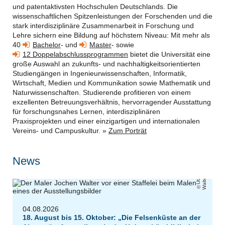
und patentaktivsten Hochschulen Deutschlands. Die
wissenschaftlichen Spitzenleistungen der Forschenden und die
stark interdisziplinäre Zusammenarbeit in Forschung und
Lehre sichern eine
B
ildung auf höchstem Niveau:
Mit mehr als
40
Bachelor
- und
Master
- sowie
12 Doppelabschlussprogrammen
bietet die Universität eine
große Auswahl an zukunfts- und nachhaltigkeitsorientierten
Studiengängen in Ingenieurwissenschaften, Informatik,
Wirtschaft, Medien und Kommunikation sowie Mathematik und
Naturwissenschaften
. Studierende profitieren von einem
exzellenten Betreuungsverhältnis, hervorragender Ausstattung
für forschungsnahes Lernen, interdisziplinären
Praxisprojekten und einer einzigartigen und internationalen
Vereins- und Campuskultur. »
Zum Porträt
News
r
U
t
a
W
al
t
e
04.08.2026
18. August bis 15. Oktober: „Die Felsenküste an der