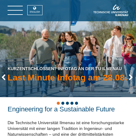
ENGLISH
KURZENTSCHLOSSEN? INFOTAG AN DER TU ILMENAU
TU Ilmenau/ari
Last Minute Infotag am 28.08.
Previous
Engineering for a Sustainable Future
Die Technische Universität Ilmenau ist eine forschungsstarke
Universität mit einer langen Tradition in Ingenieur- und
Naturwissenschaften – und eine der drittmittelstärksten