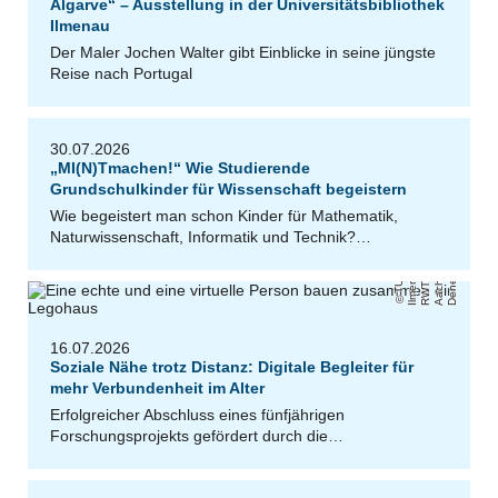
Algarve“ – Ausstellung in der Universitätsbibliothek
Ilmenau
Der Maler Jochen Walter gibt Einblicke in seine jüngste
Reise nach Portugal
30.07.2026
„MI(N)Tmachen!“ Wie Studierende
Grundschulkinder für Wissenschaft begeistern
Wie begeistert man schon Kinder für Mathematik,
Naturwissenschaft, Informatik und Technik?…
k
n
,
/
a
H
e
k
T
U
Il
m
e
n
u
R
W
T
A
a
c
h
n
Ul
ri
D
e
n
e
e
16.07.2026
Soziale Nähe trotz Distanz: Digitale Begleiter für
mehr Verbundenheit im Alter
Erfolgreicher Abschluss eines fünfjährigen
Forschungsprojekts gefördert durch die…