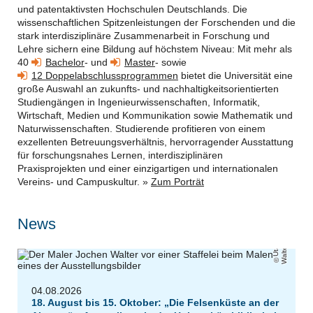
und patentaktivsten Hochschulen Deutschlands. Die
wissenschaftlichen Spitzenleistungen der Forschenden und die
stark interdisziplinäre Zusammenarbeit in Forschung und
Lehre sichern eine
B
ildung auf höchstem Niveau:
Mit mehr als
40
Bachelor
- und
Master
- sowie
12 Doppelabschlussprogrammen
bietet die Universität eine
große Auswahl an zukunfts- und nachhaltigkeitsorientierten
Studiengängen in Ingenieurwissenschaften, Informatik,
Wirtschaft, Medien und Kommunikation sowie Mathematik und
Naturwissenschaften
. Studierende profitieren von einem
exzellenten Betreuungsverhältnis, hervorragender Ausstattung
für forschungsnahes Lernen, interdisziplinären
Praxisprojekten und einer einzigartigen und internationalen
Vereins- und Campuskultur. »
Zum Porträt
News
r
U
t
a
W
al
t
e
04.08.2026
18. August bis 15. Oktober: „Die Felsenküste an der