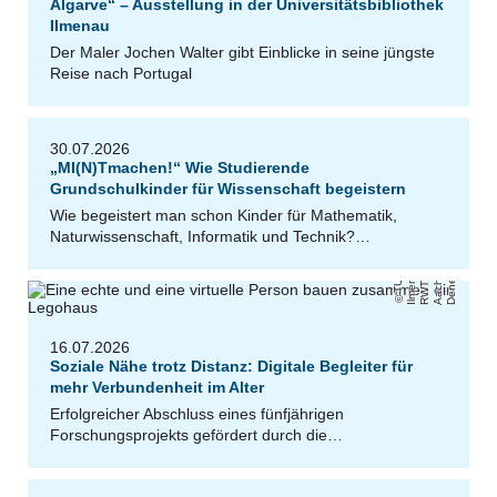
Algarve“ – Ausstellung in der Universitätsbibliothek
Ilmenau
Der Maler Jochen Walter gibt Einblicke in seine jüngste
Reise nach Portugal
30.07.2026
„MI(N)Tmachen!“ Wie Studierende
Grundschulkinder für Wissenschaft begeistern
Wie begeistert man schon Kinder für Mathematik,
Naturwissenschaft, Informatik und Technik?…
k
n
,
/
a
H
e
k
T
U
Il
m
e
n
u
R
W
T
A
a
c
h
n
Ul
ri
D
e
n
e
e
16.07.2026
Soziale Nähe trotz Distanz: Digitale Begleiter für
mehr Verbundenheit im Alter
Erfolgreicher Abschluss eines fünfjährigen
Forschungsprojekts gefördert durch die…