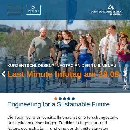
ENGLISH
KURZENTSCHLOSSEN? INFOTAG AN DER TU ILMENAU
TU Ilmenau/ari
Last Minute Infotag am 28.08.
Previous
Engineering for a Sustainable Future
Die Technische Universität Ilmenau ist eine forschungsstarke
Universität mit einer langen Tradition in Ingenieur- und
Naturwissenschaften – und eine der drittmittelstärksten