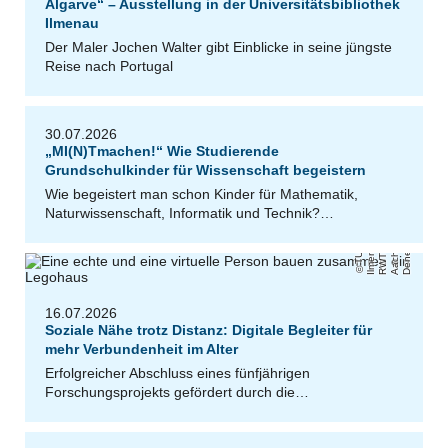
Algarve“ – Ausstellung in der Universitätsbibliothek
Ilmenau
Der Maler Jochen Walter gibt Einblicke in seine jüngste
Reise nach Portugal
30.07.2026
„MI(N)Tmachen!“ Wie Studierende
Grundschulkinder für Wissenschaft begeistern
Wie begeistert man schon Kinder für Mathematik,
Naturwissenschaft, Informatik und Technik?…
k
n
,
/
a
H
e
k
T
U
Il
m
e
n
u
R
W
T
A
a
c
h
n
Ul
ri
D
e
n
e
e
16.07.2026
Soziale Nähe trotz Distanz: Digitale Begleiter für
mehr Verbundenheit im Alter
Erfolgreicher Abschluss eines fünfjährigen
Forschungsprojekts gefördert durch die…