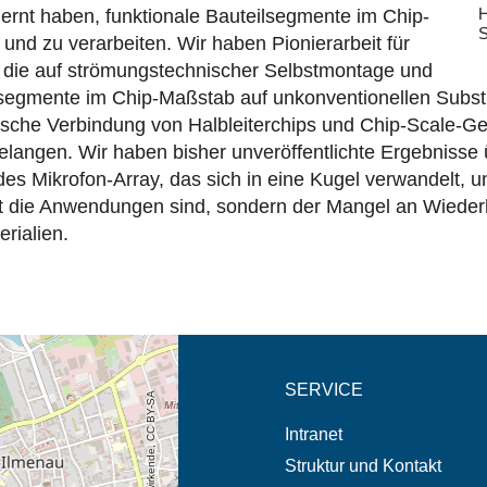
H
lernt haben, funktionale Bauteilsegmente im Chip-
S
und zu verarbeiten. Wir haben Pionierarbeit für
t, die auf strömungstechnischer Selbstmontage und
lsegmente im Chip-Maßstab auf unkonventionellen Substr
trische Verbindung von Halbleiterchips und Chip-Scale-G
gelangen. Wir haben bisher unveröffentlichte Ergebnisse
ndes Mikrofon-Array, das sich in eine Kugel verwandelt,
 die Anwendungen sind, sondern der Mangel an Wiederhol
rialien.
eschreibung in neuem
SERVICE
Intranet
Struktur und Kontakt