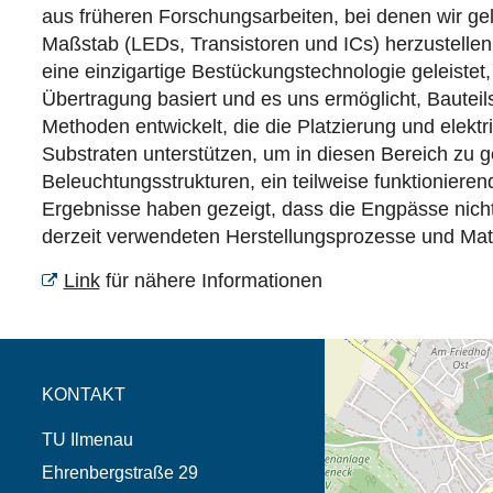
aus früheren Forschungsarbeiten, bei denen wir ge
Maßstab (LEDs, Transistoren und ICs) herzustellen 
eine einzigartige Bestückungstechnologie geleiste
Übertragung basiert und es uns ermöglicht, Bautei
Methoden entwickelt, die die Platzierung und elek
Substraten unterstützen, um in diesen Bereich zu 
Beleuchtungsstrukturen, ein teilweise funktioniere
Ergebnisse haben gezeigt, dass die Engpässe nicht
derzeit verwendeten Herstellungsprozesse und Mate
Link
für nähere Informationen
Öffnet die Anfahrtsb
Tab (Karte)
KONTAKT
TU Ilmenau
Ehrenbergstraße 29