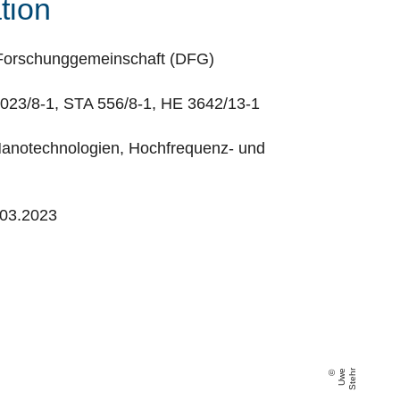
tion
orschunggemeinschaft (DFG)
023/8-1, STA 556/8-1, HE 3642/13-1
anotechnologien, Hochfrequenz- und
.03.2023
U
w
e
S
t
e
h
r