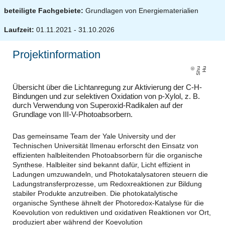
beteiligte Fachgebiete:
Grundlagen von Energiematerialien
Laufzeit:
01.11.2021 - 31.10.2026
Projektinformation
S
h
u
H
u
Übersicht über die Lichtanregung zur Aktivierung der C-H-
Bindungen und zur selektiven Oxidation von p-Xylol, z. B.
durch Verwendung von Superoxid-Radikalen auf der
Grundlage von III-V-Photoabsorbern.
Das gemeinsame Team der Yale University und der
Technischen Universität Ilmenau erforscht den Einsatz von
effizienten halbleitenden Photoabsorbern für die organische
Synthese. Halbleiter sind bekannt dafür, Licht effizient in
Ladungen umzuwandeln, und Photokatalysatoren steuern die
Ladungstransferprozesse, um Redoxreaktionen zur Bildung
stabiler Produkte anzutreiben. Die photokatalytische
organische Synthese ähnelt der Photoredox-Katalyse für die
Koevolution von reduktiven und oxidativen Reaktionen vor Ort,
produziert aber während der Koevolution