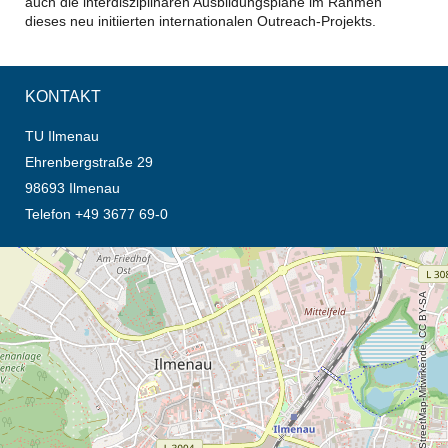
auch die interdisziplinären Ausbildungspläne im Rahmen
dieses neu initiierten internationalen Outreach-Projekts.
KONTAKT
TU Ilmenau
Ehrenbergstraße 29
98693 Ilmenau
Telefon +49 3677 69-0
Öffnet die Anfahrtsbeschreibung in neuem Tab (Karte)
© OpenStreetMap-Mitwirkende, CC BY-SA