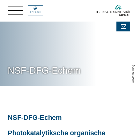
ENGLISH
Maria Illing
NSF-DFG-Echem
NSF-DFG-Echem
Photokatalytiksche organische