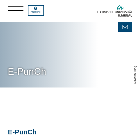
ENGLISH
Maria Illing
E-PunCh
E-PunCh