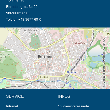
TU Ilmenau
Ehrenbergstraße 29
98693 Ilmenau
Telefon +49 3677 69-0
Öffnet die Anfahrtsbeschreibung in neuem Tab (Karte)
© OpenStreetMap-Mitwirkende, CC BY-SA
SERVICE
INFOS
Intranet
Studieninteressierte