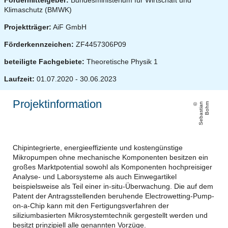
Klimaschutz (BMWK)
Projektträger:
AiF GmbH
Förderkennzeichen:
ZF4457306P09
beteiligte Fachgebiete:
Theoretische Physik 1
Laufzeit:
01.07.2020 - 30.06.2023
Projektinformation
S
e
b
a
s
ti
a
n
B
o
h
m
Chipintegrierte, energieeffiziente und kostengünstige
Mikropumpen ohne mechanische Komponenten besitzen ein
großes Marktpotential sowohl als Komponenten hochpreisiger
Analyse- und Laborsysteme als auch Einwegartikel
beispielsweise als Teil einer in-situ-Überwachung. Die auf dem
Patent der Antragsstellenden beruhende Electrowetting-Pump-
on-a-Chip kann mit den Fertigungsverfahren der
siliziumbasierten Mikrosystemtechnik gergestellt werden und
besitzt prinzipiell alle genannten Vorzüge.