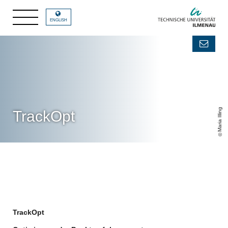
ENGLISH
Maria Illing
TrackOpt
TrackOpt