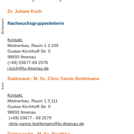
Dr. Juliane Koch
n
Nachwuchsgruppenleiterin
C
h
i
s
B
o
l
e
m
a
n
Kontakt:
Meitnerbau, Raum 1.3.109
Gustav-Kirchhoff-Str. 5
98693 Ilmenau
(+49) 03677-69 2578
j.koch@tu-ilmenau.de
Doktorand - M. Sc. Chris Yannic Bohlemann
J
i
a
n
e
K
o
c
h
Kontakt:
Meitnerbau, Raum 1.3.111
Gustav-Kirchhoff-Str. 5
98693 Ilmenau
(+49) 03677 - 69 2579
chris-yannic.bohlemann@tu-ilmenau.de