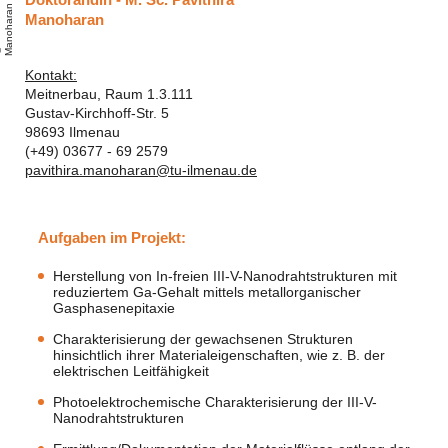
Doktorandin - M. Sc. Pavithira
n
P
a
i
t
i
r
a
M
a
n
o
h
a
r
a
Manoharan
Kontakt:
Meitnerbau, Raum 1.3.111
Gustav-Kirchhoff-Str. 5
98693 Ilmenau
(+49) 03677 - 69 2579
pavithira.manoharan@tu-ilmenau.de
Aufgaben im Projekt:
Herstellung von In-freien III-V-Nanodrahtstrukturen mit
reduziertem Ga-Gehalt mittels metallorganischer
Gasphasenepitaxie
Charakterisierung der gewachsenen Strukturen
hinsichtlich ihrer Materialeigenschaften, wie z. B. der
elektrischen Leitfähigkeit
Photoelektrochemische Charakterisierung der III-V-
Nanodrahtstrukturen