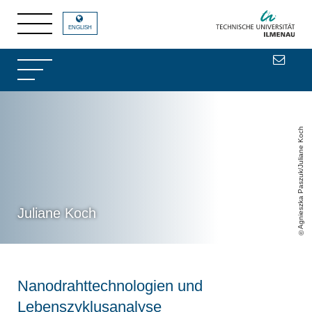
ENGLISH
Agnieszka Paszuk/Juliane Koch
Juliane Koch
Nanodrahttechnologien und
Lebenszyklusanalyse