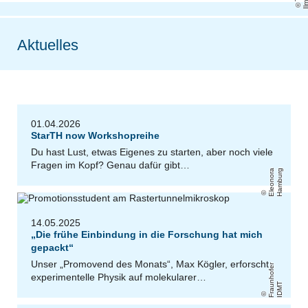
Aktuelles
01.04.2026
StarTH now Workshopreihe
Du hast Lust, etwas Eigenes zu starten, aber noch viele
Fragen im Kopf? Genau dafür gibt…
El
e
o
n
o
r
a
H
a
m
b
u
r
g
14.05.2025
„Die frühe Einbindung in die Forschung hat mich
gepackt“
Unser „Promovend des Monats“, Max Kögler, erforscht
F
r
a
u
n
h
o
f
e
r
I
D
M
experimentelle Physik auf molekularer…
T