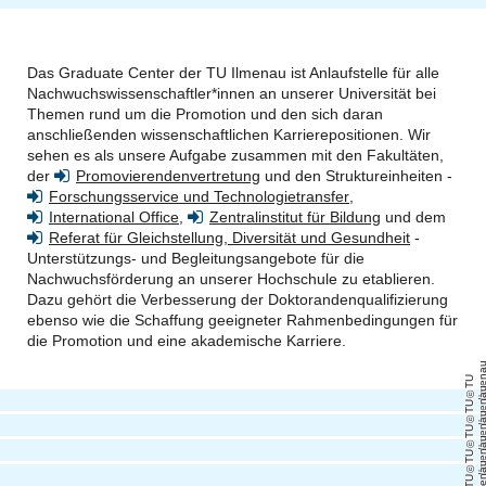
Das Graduate Center der TU Ilmenau ist Anlaufstelle für alle
Nachwuchswissenschaftler*innen an unserer Universität bei
Themen rund um die Promotion und den sich daran
anschließenden wissenschaftlichen Karrierepositionen. Wir
sehen es als unsere Aufgabe zusammen mit den Fakultäten,
der
Promovierendenvertretung
und den Struktureinheiten -
Forschungsservice und Technologietransfer
,
International Office
,
Zentralinstitut für Bildung
und dem
Referat für Gleichstellung, Diversität und Gesundheit
-
Unterstützungs- und Begleitungsangebote für die
Nachwuchsförderung an unserer Hochschule zu etablieren.
Dazu gehört die Verbesserung der Doktorandenqualifizierung
ebenso wie die Schaffung geeigneter Rahmenbedingungen für
die Promotion und eine akademische Karriere.
T
U
Il
m
e
n
a
T
U
Il
m
e
n
a
T
U
Il
m
e
n
a
T
U
Il
m
e
n
a
T
U
Il
m
e
n
a