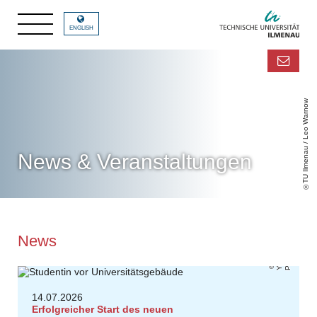
ENGLISH
TU Ilmenau / Leo Warnow
News & Veranstaltungen
News
Y
o
n
P
v
.
14.07.2026
Erfolgreicher Start des neuen