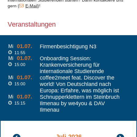
internationalen Studierenden starten? Dann kontaktiere uns
gern (
E-Mail
)!
Veranstaltungen
01.07.
Firmenbesichtigung N3
Mi
11:55
01.07.
Onboarding Session:
Mi
Krankenversicherung für
15:00
internationale Studierende
01.07.
coffee2meet feat. Discover the
Mi
world! Von Deutschland nach
15:00
Europa: Erfahre, was möglich ist
01.07.
Schnupperklettern im Steinbruch
Mi
Ilmenau by we4you & DAV
15:15
Ilmenau
Juli 2026
Juni
August