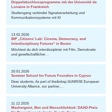
Doppelabschlussprogramms mit der Université de
Lorraine in Frankreich
Studiengang verbindet Signalverarbeitung und
Kommunikationssysteme mit KI
13.02.2026
BIP „Citizens’ Lab: Cinema, Democracy, and
Interdisciplinary Futures“ in Bozen
Möchtest du dich interdisziplinär mit Film, Demokratie
und gesellschaftlicher…
20.01.2026
Summer School for Future Founders in Cyprus
Dear students, As part of the&nbsp;SUNRISE European
r
S
e
h
a
G
o
p
S
el
v
k
u
m
a
University Alliance, our partner,…
s
al
a
11.12.2025
Machergeist, Mut und Menschlichkeit: DAAD-Preis