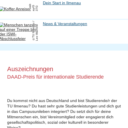
Dein Start in Ilmenau
Pi
x
b
a
y
/
3
7
a
G
G
T
U
Il
m
e
n
u
/
L
e
o
W
a
r
n
o
News & Veranstaltungen
a
w
Auszeichnungen
DAAD-Preis für internationale Studierende
Du kommst nicht aus Deutschland und bist Studierende/r der
TU Ilmenau? Du hast sehr gute Studienleistungen und dich gut
in das Campusunileben integriert? Du setzt dich für deine
Mitmenschen ein, bist Vereinsmitglied oder engagierst dich
gesellschaftspolitisch, sozial oder kulturell in besonderer
Weise?