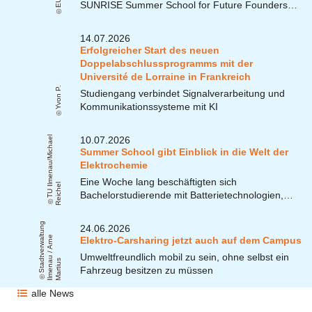
EUC
SUNRISE Summer School for Future Founders…
14.07.2026
Erfolgreicher Start des neuen
Doppelabschlussprogramms mit der
Université de Lorraine in Frankreich
Yvon P.
Studiengang verbindet Signalverarbeitung und
Kommunikationssysteme mit KI
T
U
m
e
n
a
u
/
Mi
c
h
a
el
R
ei
c
h
10.07.2026
Summer School gibt Einblick in die Welt der
Elektrochemie
Eine Woche lang beschäftigten sich
Il
el
Bachelorstudierende mit Batterietechnologien,…
S
t
a
t
v
e
r
w
u
n
g
Il
m
e
n
u
/
A
r
n
M
a
r
ti
u
24.06.2026
al
t
e
Elektro-Carsharing jetzt auch auf dem Campus
Umweltfreundlich mobil zu sein, ohne selbst ein
d
a
s
Fahrzeug besitzen zu müssen
alle News