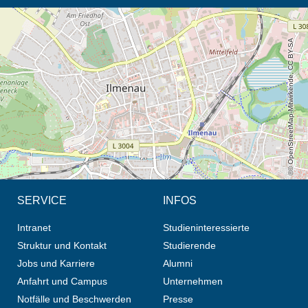
Öffnet die Anfahrtsbeschreibung in neuem Tab (Karte)
© OpenStreetMap-Mitwirkende, CC BY-SA
SERVICE
INFOS
Intranet
Studieninteressierte
Struktur und Kontakt
Studierende
Jobs und Karriere
Alumni
Anfahrt und Campus
Unternehmen
Notfälle und Beschwerden
Presse