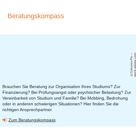
Beratungskompass
C
ol
o
u
r
e
s
-
Pi
c
–
s
t
o
c
k
.
a
d
o
b
e
.
c
o
Brauchen Sie Beratung zur Organisation Ihres Studiums? Zur
Finanzierung? Bei Prüfungsangst oder psychischer Belastung? Zur
Vereinbarkeit von Studium und Familie? Bei Mobbing, Bedrohung
oder in anderen schwierigen Situationen? Hier finden Sie die
richtigen Ansprechpartner.
Zum Beratungskompass