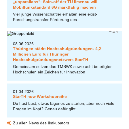
„unparallabs“: Spin-off der TU Ilmenau will
Mobilfunkstandard 6G marktfähig machen
Vier junge Wissenschaftler erhalten eine exist-
Forschungstransfer Förderung des…
ni
Ni
ol
e
N
e
r
e
r
/
U
J
e
n
c
g
a
08.06.2026
Thüringen stärkt Hochschulgründungen: 4,2
Millionen Euro für Thüringer
Hochschulgründungsnetzwerk StarTH
Gemeinsam setzen das TMBWK sowie acht beteiligten
Hochschulen ein Zeichen für Innovation
01.04.2026
StarTH now Workshopreihe
Du hast Lust, etwas Eigenes zu starten, aber noch viele
Fragen im Kopf? Genau dafür gibt…
Zu allen News des Ilmkubators