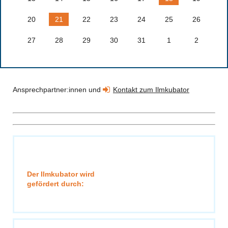
20
21
22
23
24
25
26
27
28
29
30
31
1
2
Ansprechpartner:innen und
Kontakt zum Ilmkubator
Der Ilmkubator wird
gefördert durch: