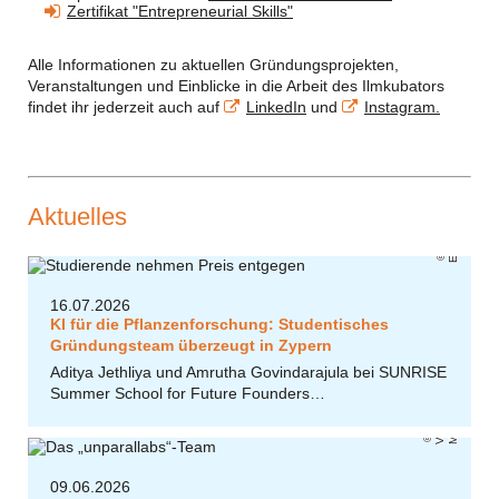
Zertifikat "Entrepreneurial Skills"
Alle Informationen zu aktuellen Gründungsprojekten,
Veranstaltungen und Einblicke in die Arbeit des Ilmkubators
findet ihr jederzeit auch auf
LinkedIn
und
Instagram.
Aktuelles
EUC
16.07.2026
KI für die Pflanzenforschung: Studentisches
Gründungsteam überzeugt in Zypern
Aditya Jethliya und Amrutha Govindarajula bei SUNRISE
Summer School for Future Founders…
Vi
k
t
ri
a
M
e
y
o
r
09.06.2026