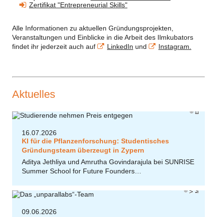
Zertifikat "Entrepreneurial Skills"
Alle Informationen zu aktuellen Gründungsprojekten,
Veranstaltungen und Einblicke in die Arbeit des Ilmkubators
findet ihr jederzeit auch auf
LinkedIn
und
Instagram.
Aktuelles
EUC
16.07.2026
KI für die Pflanzenforschung: Studentisches
Gründungsteam überzeugt in Zypern
Aditya Jethliya und Amrutha Govindarajula bei SUNRISE
Summer School for Future Founders…
Vi
k
t
ri
a
M
e
y
o
r
09.06.2026