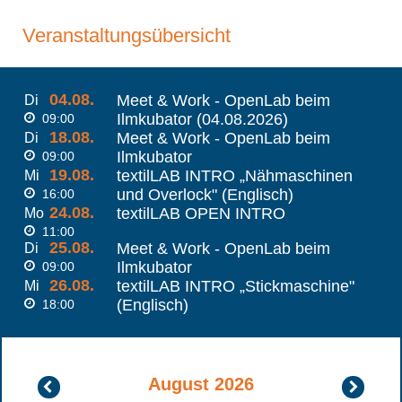
Veranstaltungsübersicht
04.08.
Meet & Work - OpenLab beim
Di
Ilmkubator (04.08.2026)
09:00
18.08.
Meet & Work - OpenLab beim
Di
Ilmkubator
09:00
19.08.
textilLAB INTRO „Nähmaschinen
Mi
und Overlock" (Englisch)
16:00
24.08.
textilLAB OPEN INTRO
Mo
11:00
25.08.
Meet & Work - OpenLab beim
Di
Ilmkubator
09:00
26.08.
textilLAB INTRO „Stickmaschine"
Mi
(Englisch)
18:00
August 2026
Juli
Septembe
2026
2026