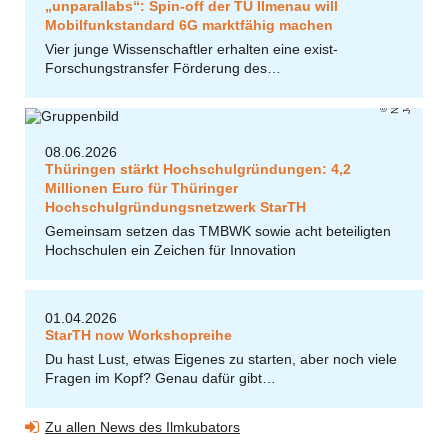
„unparallabs“: Spin-off der TU Ilmenau will
Mobilfunkstandard 6G marktfähig machen
Vier junge Wissenschaftler erhalten eine exist-
Forschungstransfer Förderung des…
ni
Ni
ol
e
N
e
r
e
r
/
U
J
e
n
c
g
a
08.06.2026
Thüringen stärkt Hochschulgründungen: 4,2
Millionen Euro für Thüringer
Hochschulgründungsnetzwerk StarTH
Gemeinsam setzen das TMBWK sowie acht beteiligten
Hochschulen ein Zeichen für Innovation
01.04.2026
StarTH now Workshopreihe
Du hast Lust, etwas Eigenes zu starten, aber noch viele
Fragen im Kopf? Genau dafür gibt…
Zu allen News des Ilmkubators