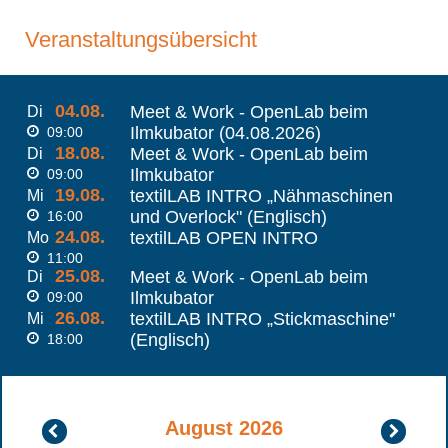
Veranstaltungsübersicht
04.08.
Meet & Work - OpenLab beim
Di
Ilmkubator (04.08.2026)
09:00
18.08.
Meet & Work - OpenLab beim
Di
Ilmkubator
09:00
19.08.
textilLAB INTRO „Nähmaschinen
Mi
und Overlock" (Englisch)
16:00
24.08.
textilLAB OPEN INTRO
Mo
11:00
25.08.
Meet & Work - OpenLab beim
Di
Ilmkubator
09:00
26.08.
textilLAB INTRO „Stickmaschine"
Mi
(Englisch)
18:00
August 2026
Juli
Septembe
2026
2026