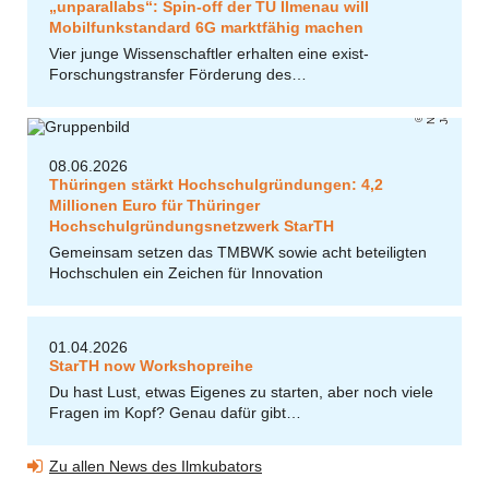
„unparallabs“: Spin-off der TU Ilmenau will
Mobilfunkstandard 6G marktfähig machen
Vier junge Wissenschaftler erhalten eine exist-
Forschungstransfer Förderung des…
ni
Ni
ol
e
N
e
r
e
r
/
U
J
e
n
c
g
a
08.06.2026
Thüringen stärkt Hochschulgründungen: 4,2
Millionen Euro für Thüringer
Hochschulgründungsnetzwerk StarTH
Gemeinsam setzen das TMBWK sowie acht beteiligten
Hochschulen ein Zeichen für Innovation
01.04.2026
StarTH now Workshopreihe
Du hast Lust, etwas Eigenes zu starten, aber noch viele
Fragen im Kopf? Genau dafür gibt…
Zu allen News des Ilmkubators