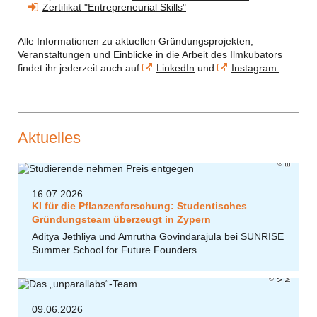
Zertifikat "Entrepreneurial Skills"
Alle Informationen zu aktuellen Gründungsprojekten,
Veranstaltungen und Einblicke in die Arbeit des Ilmkubators
findet ihr jederzeit auch auf
LinkedIn
und
Instagram.
Aktuelles
EUC
16.07.2026
KI für die Pflanzenforschung: Studentisches
Gründungsteam überzeugt in Zypern
Aditya Jethliya und Amrutha Govindarajula bei SUNRISE
Summer School for Future Founders…
Vi
k
t
ri
a
M
e
y
o
r
09.06.2026