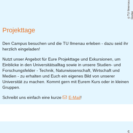
T
U
Il
m
e
n
a
u
/
C
h
ri
s
t
o
p
h
G
o
r
k
Projekttage
Den Campus besuchen und die TU Ilmenau erleben - dazu seid ihr
herzlich eingeladen!
Nutzt unser Angebot für Eure Projekttage und Exkursionen, um
Einblicke in den Universitätsalltag sowie in unsere Studien- und
Forschungsfelder - Technik, Naturwissenschaft, Wirtschaft und
Medien - zu erhalten und Euch ein eigenes Bild von unserer
Universität zu machen. Kommt gern mit Eurem Kurs oder in kleinen
Gruppen.
Schreibt uns einfach eine kurze
E-Mail
!