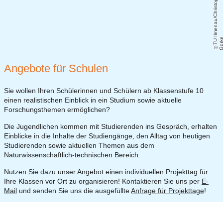
T
U
Il
m
e
n
a
u
/
C
h
ri
s
t
o
p
h
G
o
r
k
Angebote für Schulen
Sie wollen Ihren Schülerinnen und Schülern ab Klassenstufe 10
einen realistischen Einblick in ein Studium sowie aktuelle
Forschungsthemen ermöglichen?
Die Jugendlichen kommen mit Studierenden ins Gespräch, erhalten
Einblicke in die Inhalte der Studiengänge, den Alltag von heutigen
Studierenden sowie aktuellen Themen aus dem
Naturwissenschaftlich-technischen Bereich.
Nutzen Sie dazu unser Angebot einen individuellen Projekttag für
Ihre Klassen vor Ort zu organisieren! Kontaktieren Sie uns per
E-
Mail
und senden Sie uns die ausgefüllte
Anfrage für Projekttage
!