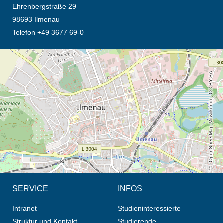
Ehrenbergstraße 29
98693 Ilmenau
Telefon +49 3677 69-0
Öffnet die Anfahrtsbeschreibung in neuem Tab (Karte)
© OpenStreetMap-Mitwirkende, CC BY-SA
SERVICE
INFOS
Intranet
Studieninteressierte
Struktur und Kontakt
Studierende