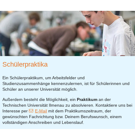
T
U
m
e
n
a
u
/
Mi
c
h
a
el
R
ei
c
h
I
e
Schülerpraktika
Ein Schülerpraktikum, um Arbeitsfelder und
Studienzusammenhänge kennenzulernen, ist für Schülerinnen und
Schüler an unserer Universität möglich.
Außerdem besteht die Möglichkeit, ein
Praktikum
an der
Technischen Universität Ilmenau zu absolvieren. Kontaktiere uns bei
Interesse per
E-Mail
mit dem Praktikumszeitraum, der
gewünschten Fachrichtung bzw. Deinem Berufswunsch, einem
vollständigen Anschreiben und Lebenslauf.