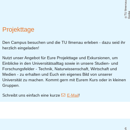
T
U
Il
m
e
n
a
u
/
C
h
ri
s
t
o
p
h
G
o
r
k
Projekttage
Den Campus besuchen und die TU Ilmenau erleben - dazu seid ihr
herzlich eingeladen!
Nutzt unser Angebot für Eure Projekttage und Exkursionen, um
Einblicke in den Universitätsalltag sowie in unsere Studien- und
Forschungsfelder - Technik, Naturwissenschaft, Wirtschaft und
Medien - zu erhalten und Euch ein eigenes Bild von unserer
Universität zu machen. Kommt gern mit Eurem Kurs oder in kleinen
Gruppen.
Schreibt uns einfach eine kurze
E-Mail
!