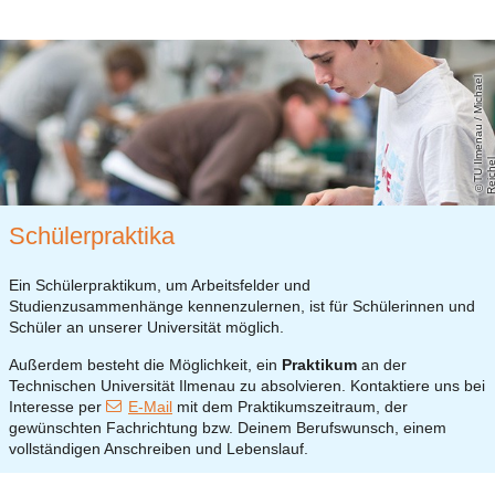
T
U
m
e
n
a
u
/
Mi
c
h
a
el
R
ei
c
h
I
e
Schülerpraktika
Ein Schülerpraktikum, um Arbeitsfelder und
Studienzusammenhänge kennenzulernen, ist für Schülerinnen und
Schüler an unserer Universität möglich.
Außerdem besteht die Möglichkeit, ein
Praktikum
an der
Technischen Universität Ilmenau zu absolvieren. Kontaktiere uns bei
Interesse per
E-Mail
mit dem Praktikumszeitraum, der
gewünschten Fachrichtung bzw. Deinem Berufswunsch, einem
vollständigen Anschreiben und Lebenslauf.