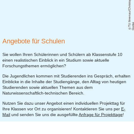
T
U
Il
m
e
n
a
u
/
C
h
ri
s
t
o
p
h
G
o
r
k
Angebote für Schulen
Sie wollen Ihren Schülerinnen und Schülern ab Klassenstufe 10
einen realistischen Einblick in ein Studium sowie aktuelle
Forschungsthemen ermöglichen?
Die Jugendlichen kommen mit Studierenden ins Gespräch, erhalten
Einblicke in die Inhalte der Studiengänge, den Alltag von heutigen
Studierenden sowie aktuellen Themen aus dem
Naturwissenschaftlich-technischen Bereich.
Nutzen Sie dazu unser Angebot einen individuellen Projekttag für
Ihre Klassen vor Ort zu organisieren! Kontaktieren Sie uns per
E-
Mail
und senden Sie uns die ausgefüllte
Anfrage für Projekttage
!