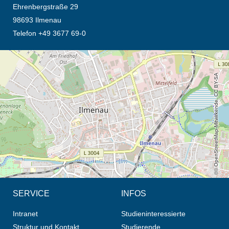
Ehrenbergstraße 29
98693 Ilmenau
Telefon +49 3677 69-0
Öffnet die Anfahrtsbeschreibung in neuem Tab (Karte)
© OpenStreetMap-Mitwirkende, CC BY-SA
SERVICE
INFOS
Intranet
Studieninteressierte
Struktur und Kontakt
Studierende