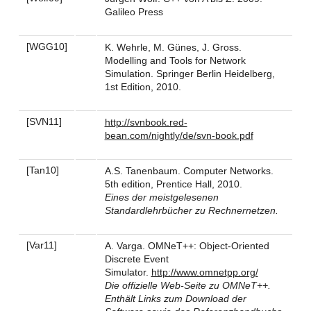
Galileo Press
[WGG10]
K. Wehrle, M. Günes, J. Gross.
Modelling and Tools for Network
Simulation. Springer Berlin Heidelberg,
1st Edition, 2010.
[SVN11]
http://svnbook.red-
bean.com/nightly/de/svn-book.pdf
[Tan10]
A.S. Tanenbaum. Computer Networks.
5th edition, Prentice Hall, 2010.
Eines der meistgelesenen
Standardlehrbücher zu Rechnernetzen.
[Var11]
A. Varga. OMNeT++: Object-Oriented
Discrete Event
Simulator.
http://www.omnetpp.org/
Die offizielle Web-Seite zu OMNeT++.
Enthält Links zum Download der