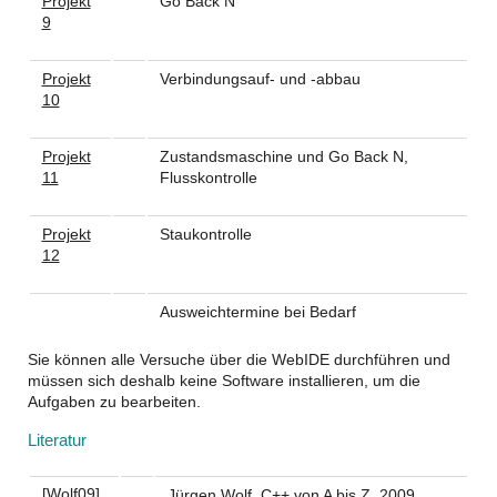
Projekt
Go Back N
9
Projekt
Verbindungsauf- und -abbau
10
Projekt
Zustandsmaschine und Go Back N,
11
Flusskontrolle
Projekt
Staukontrolle
12
Ausweichtermine bei Bedarf
Sie können alle Versuche über die WebIDE durchführen und
müssen sich deshalb keine Software installieren, um die
Aufgaben zu bearbeiten.
Literatur
[Wolf09]
Jürgen Wolf. C++ von A bis Z. 2009.