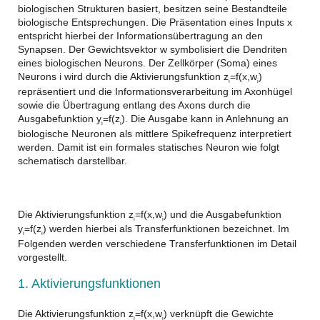
biologischen Strukturen basiert, besitzen seine Bestandteile
biologische Entsprechungen. Die Präsentation eines Inputs x
entspricht hierbei der Informationsübertragung an den
Synapsen. Der Gewichtsvektor w symbolisiert die Dendriten
eines biologischen Neurons. Der Zellkörper (Soma) eines
Neurons i wird durch die Aktivierungsfunktion z
=f(x,w
)
i
i
repräsentiert und die Informationsverarbeitung im Axonhügel
sowie die Übertragung entlang des Axons durch die
Ausgabefunktion y
=f(z
). Die Ausgabe kann in Anlehnung an
i
i
biologische Neuronen als mittlere Spikefrequenz interpretiert
werden. Damit ist ein formales statisches Neuron wie folgt
schematisch darstellbar.
Die Aktivierungsfunktion z
=f(x,w
) und die Ausgabefunktion
i
i
y
=f(z
) werden hierbei als Transferfunktionen bezeichnet. Im
i
i
Folgenden werden verschiedene Transferfunktionen im Detail
vorgestellt.
1. Aktivierungsfunktionen
Die Aktivierungsfunktion z
=f(x,w
) verknüpft die Gewichte
i
i