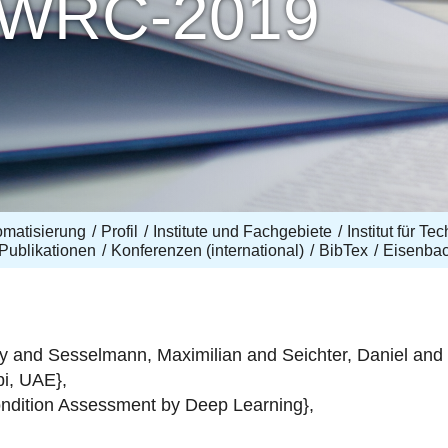
-WRC-2019
omatisierung
Profil
Institute und Fachgebiete
Institut für T
Publikationen
Konferenzen (international)
BibTex
Eisenba
and Sesselmann, Maximilian and Seichter, Daniel and 
i, UAE},
ndition Assessment by Deep Learning},