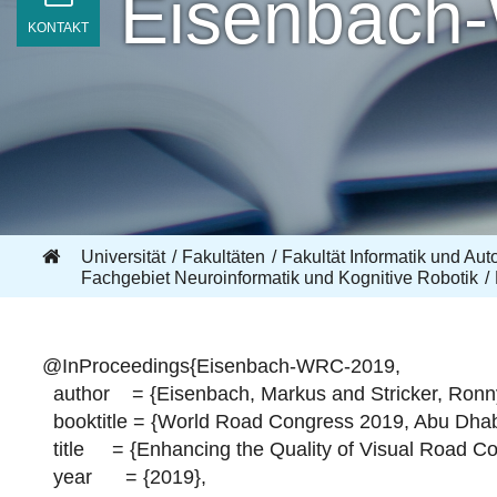
Eisenbach
KONTAKT
Universität
Fakultäten
Fakultät Informatik und Aut
Fachgebiet Neuroinformatik und Kognitive Robotik
@InProceedings{Eisenbach-WRC-2019,
author = {Eisenbach, Markus and Stricker, Ronny 
booktitle = {World Road Congress 2019, Abu Dhab
title = {Enhancing the Quality of Visual Road Co
year = {2019},