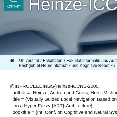
Heinze-IC
KONTAKT
Universität
Fakultäten
Fakultät Informatik und Aut
Fachgebiet Neuroinformatik und Kognitive Robotik
@INPROCEEDINGS{Heinze-ICCNS-2000,
author = {Heinze, Andrea and Gross, Horst-Michae
title = {Visually Guided Local Navigation Based o
in a Hyper Fuzzy {ART}-Architecture},
booktitle = {Int. Conf. on Cognitive and Neural Sy