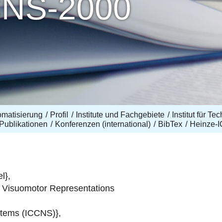
CNS-2000
omatisierung
Profil
Institute und Fachgebiete
Institut für T
Publikationen
Konferenzen (international)
BibTex
Heinze-
l},
n Visuomotor Representations
stems (ICCNS)},