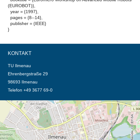
(EUROBOT)},
year = {1997},
pages = {8--14},
publisher = {IEEE}
}
KONTAKT
TU Ilmenau
Ehrenbergstraße 29
98693 Ilmenau
Telefon +49 3677 69-0
Öffnet die Anfahrtsbeschreibung in neuem Tab (Karte)