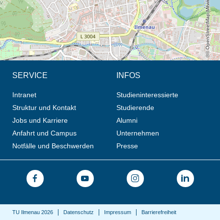
© OpenStreetMap-Mitwirkende, CC BY-SA
SERVICE
INFOS
Intranet
Studieninteressierte
Struktur und Kontakt
Studierende
Jobs und Karriere
Alumni
Anfahrt und Campus
Unternehmen
Notfälle und Beschwerden
Presse
TU Ilmenau 2026
Datenschutz
Impressum
Barrierefreiheit