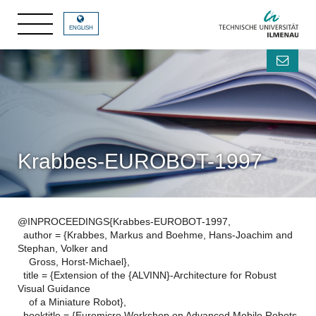
ENGLISH
Krabbes-EUROBOT-1997
@INPROCEEDINGS{Krabbes-EUROBOT-1997,
author = {Krabbes, Markus and Boehme, Hans-Joachim and
Stephan, Volker and
Gross, Horst-Michael},
title = {Extension of the {ALVINN}-Architecture for Robust
Visual Guidance
of a Miniature Robot},
booktitle = {Euromicro Workshop on Advanced Mobile Robots