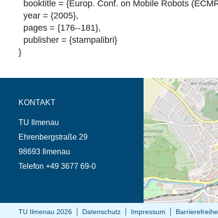
booktitle = {Europ. Conf. on Mobile Robots (ECMR
year = {2005},
pages = {176--181},
publisher = {stampalibri}
}
Öffnet die Anfahrtsb
Tab (Karte)
KONTAKT
TU Ilmenau
Ehrenbergstraße 29
98693 Ilmenau
Telefon +49 3677 69-0
TU Ilmenau 2026
Datenschutz
Impressum
Barrierefreihe