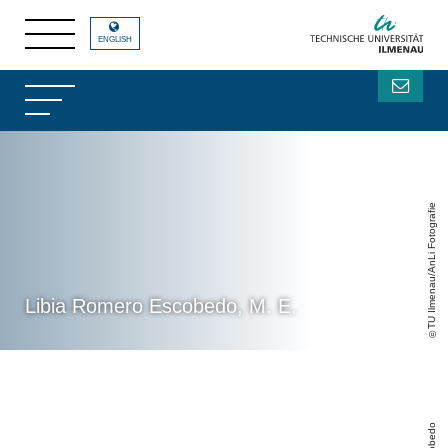
ENGLISH
TU Ilmenau/AnLi Fotografie
Libia Romero Escobedo, M. E.