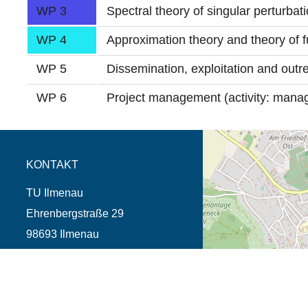
WP 3
Spectral theory of singular perturba
WP 4
Approximation theory and theory of 
WP 5
Dissemination, exploitation and outr
WP 6
Project management (activity: mana
Öffnet die Anfahrtsb
Tab (Karte)
KONTAKT
TU Ilmenau
Ehrenbergstraße 29
98693 Ilmenau
Telefon +49 3677 69-0