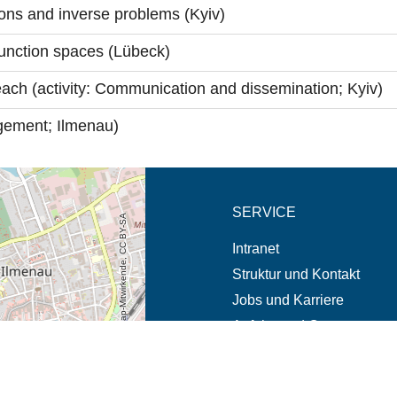
tions and inverse problems (Kyiv)
function spaces (Lübeck)
each (activity: Communication and dissemination; Kyiv)
gement; Ilmenau)
eschreibung in neuem
SERVICE
© OpenStreetMap-Mitwirkende, CC BY-SA
Intranet
Struktur und Kontakt
Jobs und Karriere
Anfahrt und Campus
Notfälle und Beschwerde