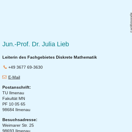
anlifotograf
Jun.-Prof. Dr. Julia Lieb
Leiterin des Fachgebietes Diskrete Mathematik
+49 3677 69-3630
E-Mail
Postanschrift:
TU Ilmenau
Fakultät MN
PF 10 05 65
98684 Ilmenau
Besuchsadresse:
Weimarer Str. 25
98693 Ilmenau