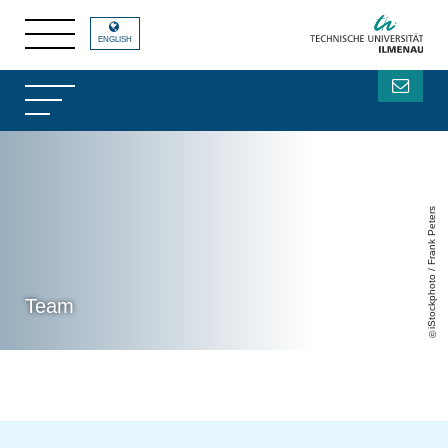
ENGLISH
iStockphoto / Frank Peters
Team