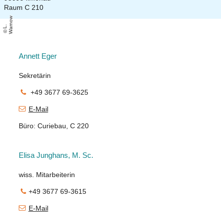
Raum C 210
w
L
.
W
a
r
n
o
Annett Eger
Sekretärin
+49 3677 69-3625
E-Mail
Büro: Curiebau, C 220
Elisa Junghans, M. Sc.
wiss. Mitarbeiterin
+49 3677 69-3615
E-Mail