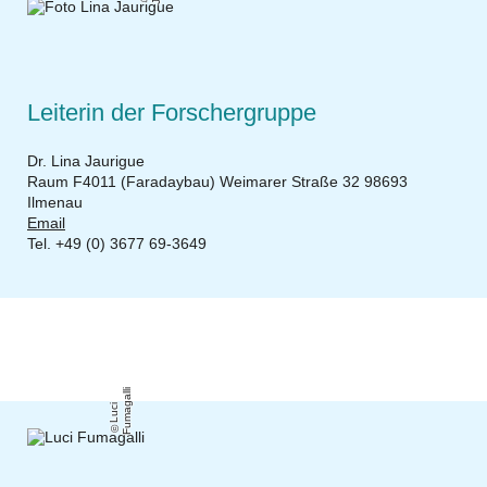
Leiterin der Forschergruppe
Dr. Lina Jaurigue
Raum F4011 (Faradaybau) Weimarer Straße 32 98693
Ilmenau
Email
Tel. +49 (0) 3677 69-3649
alli
L
u
ci
F
u
m
a
g