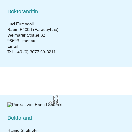
Doktorand*in
Luci Fumagalli
Raum F4008 (Faradaybau)
Weimarer Straße 32
98693 Ilmenau
Email
Tel. +49 (0) 3677 69-3211
ki
H
a
mi
d
S
h
a
r
a
Doktorand
Hamid
Shahraki