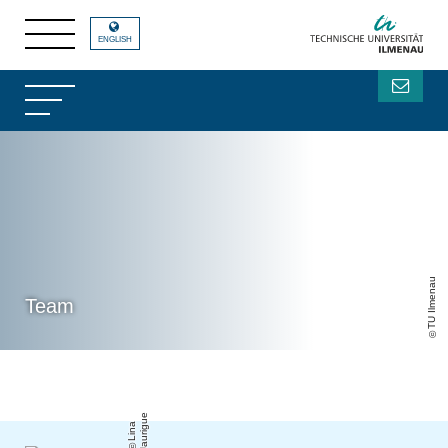
ENGLISH
TU Ilmenau
Team
e
Li
n
a
J
a
u
ri
g
u