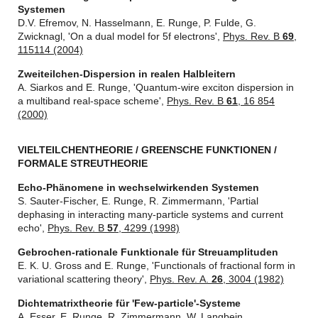
Systemen
D.V. Efremov, N. Hasselmann, E. Runge, P. Fulde, G.
Zwicknagl, 'On a dual model for 5f electrons',
Phys. Rev. B
69
,
115114 (2004)
Zweiteilchen-Dispersion in realen Halbleitern
A. Siarkos and E. Runge, 'Quantum-wire exciton dispersion in
a multiband real-space scheme',
Phys. Rev. B
61
, 16 854
(2000)
VIELTEILCHENTHEORIE / GREENSCHE FUNKTIONEN /
FORMALE STREUTHEORIE
Echo-Phänomene in wechselwirkenden Systemen
S. Sauter-Fischer, E. Runge, R. Zimmermann, 'Partial
dephasing in interacting many-particle systems and current
echo',
Phys. Rev. B
57
, 4299 (1998)
Gebrochen-rationale Funktionale für Streuamplituden
E. K. U. Gross and E. Runge, 'Functionals of fractional form in
variational scattering theory',
Phys. Rev. A.
26
, 3004 (1982)
Dichtematrixtheorie für 'Few-particle'-Systeme
A. Esser, E. Runge, R. Zimmermann, W. Langbein,