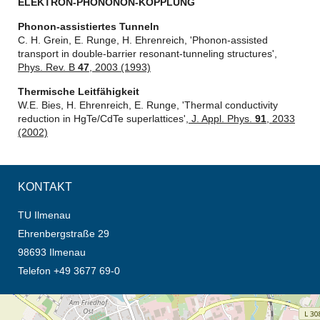
ELEKTRON-PHONONON-KOPPLUNG
Phonon-assistiertes Tunneln
C. H. Grein, E. Runge, H. Ehrenreich, 'Phonon-assisted
transport in double-barrier resonant-tunneling structures',
Phys. Rev. B
47
, 2003 (1993)
Thermische Leitfähigkeit
W.E. Bies, H. Ehrenreich, E. Runge, 'Thermal conductivity
reduction in HgTe/CdTe superlattices',
J. Appl. Phys.
91
, 2033
(2002)
KONTAKT
TU Ilmenau
Ehrenbergstraße 29
98693 Ilmenau
Telefon +49 3677 69-0
Öffnet die Anfahrtsbeschreibung in neuem Tab (Karte)