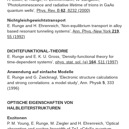
'Photoluminescence and radiative lifetime of trions in GaAs
quantum wells',
Phys. Rev. B
62
, 8232 (2000)
Nichtgleichgewichtstransport
E. Runge and H. Ehrenreich, 'Non-equilibrium transport in alloy
based resonant tunneling systems',
Ann. Phys.-New York
219
,
55 (1992)
DICHTEFUNKTIONAL-THEORIE
E. Runge and E. K. U. Gross, 'Density-functional theory for
time-dependent systems',
phys. stat. sol. (a)
164
, 511 (1997)
Anwendung auf einfache Modelle
E. Runge and G. Zwicknagl, 'Electronic structure calculations
and strong correlations: a model study', Ann. Physik
5
, 333
(1996)
OPTISCHE EIGENSCHAFTEN VON
HALBLEITERSTRUKTUREN
Exzitonen
P. M. Young, E. Runge, M. Ziegler and H. Ehrenreich, 'Optical
absorption and exciton linewidth of Zn1-xCdxSe quantum