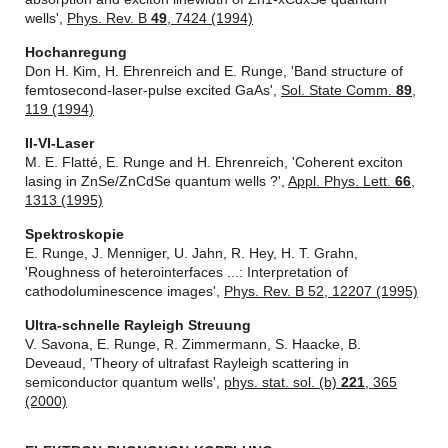
wells',
Phys. Rev. B
49
, 7424 (1994)
Hochanregung
Don H. Kim, H. Ehrenreich and E. Runge, 'Band structure of
femtosecond-laser-pulse excited GaAs',
Sol. State Comm.
89
,
119 (1994)
II-VI-Laser
M. E. Flatté, E. Runge and H. Ehrenreich, 'Coherent exciton
lasing in ZnSe/ZnCdSe quantum wells ?',
Appl. Phys. Lett.
66
,
1313 (1995)
Spektroskopie
E. Runge, J. Menniger, U. Jahn, R. Hey, H. T. Grahn,
'Roughness of heterointerfaces ...: Interpretation of
cathodoluminescence images',
Phys. Rev. B 52, 12207 (1995)
Ultra-schnelle Rayleigh Streuung
V. Savona, E. Runge, R. Zimmermann, S. Haacke, B.
Deveaud, 'Theory of ultrafast Rayleigh scattering in
semiconductor quantum wells',
phys. stat. sol. (b)
221
, 365
(2000)