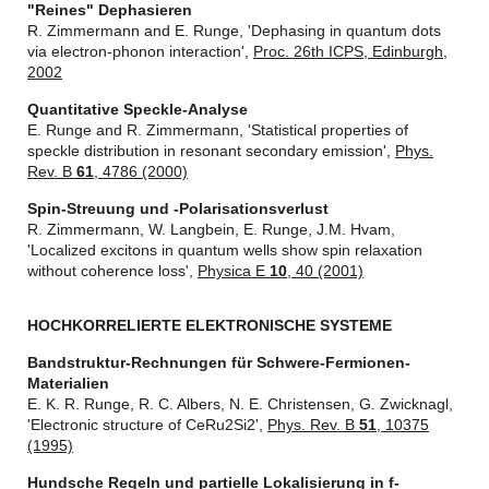
"Reines" Dephasieren
R. Zimmermann and E. Runge, 'Dephasing in quantum dots
via electron-phonon interaction',
Proc. 26th ICPS, Edinburgh,
2002
Quantitative Speckle-Analyse
E. Runge and R. Zimmermann, 'Statistical properties of
speckle distribution in resonant secondary emission',
Phys.
Rev. B
61
, 4786 (2000)
Spin-Streuung und -Polarisationsverlust
R. Zimmermann, W. Langbein, E. Runge, J.M. Hvam,
'Localized excitons in quantum wells show spin relaxation
without coherence loss',
Physica E
10
, 40 (2001)
HOCHKORRELIERTE ELEKTRONISCHE SYSTEME
Bandstruktur-Rechnungen für Schwere-Fermionen-
Materialien
E. K. R. Runge, R. C. Albers, N. E. Christensen, G. Zwicknagl,
'Electronic structure of CeRu2Si2',
Phys. Rev. B
51
, 10375
(1995)
Hundsche Regeln und partielle Lokalisierung in f-