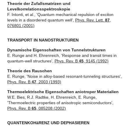
Theorie der Zufallsmatrizen und
Levelkorrelationsspektroskopie
F. Intonti, et al., 'Quantum mechanical repulsion of exciton
levels in a disordered quantum well',
Phys. Rev. Lett.
87
,
076801 (2001)
TRANSPORT IN NANOSTRUKTUREN
Dynamische Eigenschaften von Tunnelstrukturen
E. Runge and H. Ehrenreich, 'Response and transit times in
quantum-well structures',
Phys. Rev. B
45
, 9145 (1992)
Theorie des Rauschen
E. Runge, 'Noise in alloy-based resonant-tunneling structures',
Phys. Rev. B
47
, 2003 (1993)
Thermoelektrische Eigenschaften aniotroper Materialien
W.E. Bies, R.J. Radtke, H. Ehrenreich, E. Runge,
'Thermoelectric properties of anisotropic semiconductors',
Phys. Rev. B
65
, 085208 (2002)
QUANTENKOHäRENZ UND DEPHASIEREN