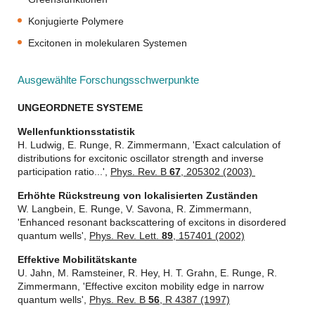
Konjugierte Polymere
Excitonen in molekularen Systemen
Ausgewählte Forschungsschwerpunkte
UNGEORDNETE SYSTEME
Wellenfunktionsstatistik
H. Ludwig, E. Runge, R. Zimmermann, 'Exact calculation of
distributions for excitonic oscillator strength and inverse
participation ratio...',
Phys. Rev. B
67
, 205302 (2003)
Erhöhte Rückstreung von lokalisierten Zuständen
W. Langbein, E. Runge, V. Savona, R. Zimmermann,
'Enhanced resonant backscattering of excitons in disordered
quantum wells',
Phys. Rev. Lett.
89
, 157401 (2002)
Effektive Mobilitätskante
U. Jahn, M. Ramsteiner, R. Hey, H. T. Grahn, E. Runge, R.
Zimmermann, 'Effective exciton mobility edge in narrow
quantum wells',
Phys. Rev. B
56
, R 4387 (1997)