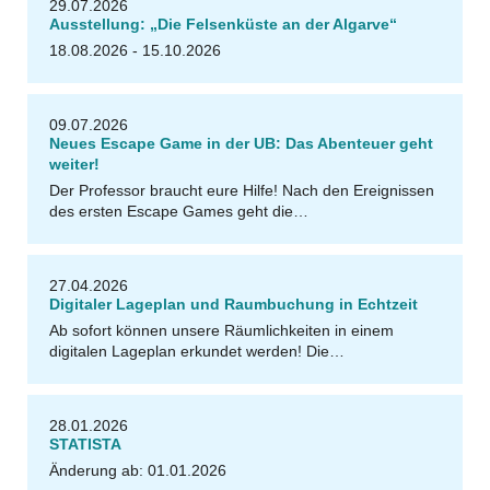
29.07.2026
Ausstellung: „Die Felsenküste an der Algarve“
18.08.2026 - 15.10.2026
u
U
B
Il
m
e
n
a
09.07.2026
Neues Escape Game in der UB: Das Abenteuer geht
weiter!
Der Professor braucht eure Hilfe! Nach den Ereignissen
des ersten Escape Games geht die…
27.04.2026
Digitaler Lageplan und Raumbuchung in Echtzeit
Ab sofort können unsere Räumlichkeiten in einem
digitalen Lageplan erkundet werden! Die…
u
U
B
Il
m
e
n
a
28.01.2026
STATISTA
Änderung ab: 01.01.2026