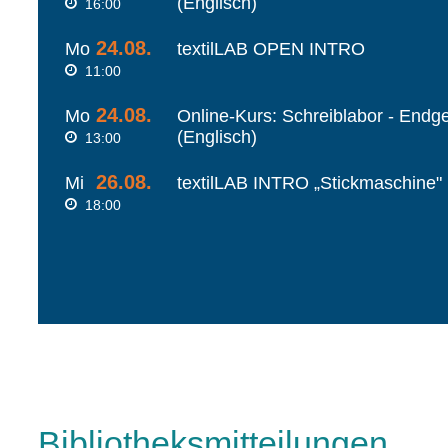
(Englisch)
16:00
24.08.
Mo
textilLAB OPEN INTRO
11:00
24.08.
Mo
Online-Kurs: Schreiblabor - Endg
(Englisch)
13:00
26.08.
Mi
textilLAB INTRO „Stickmaschine" 
18:00
Bibliotheksmitteilungen