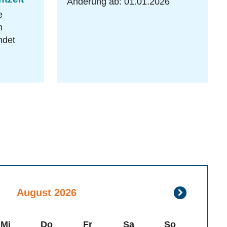
Änderung ab: 01.01.2026
e
m
ndet
September
August 2026
2026
Mi
Do
Fr
Sa
So