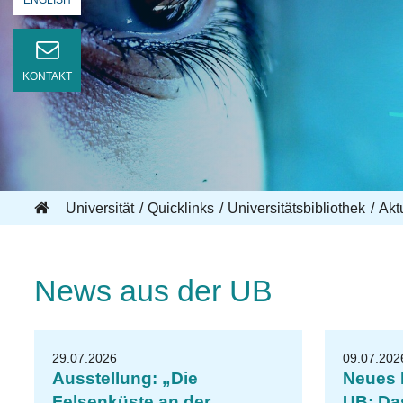
ENGLISH
KONTAKT
Universität
Quicklinks
Universitätsbibliothek
Akt
News aus der UB
r
U
t
a
W
al
t
e
29.07.2026
09.07.202
Ausstellung: „Die
Neues 
Felsenküste an der
UB: Da