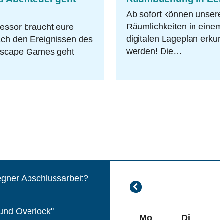
Ab sofort können unser
Räumlichkeiten in eine
essor braucht eure
digitalen Lageplan erku
ach den Ereignissen des
werden! Die…
Escape Games geht
egner Abschlussarbeit?
Juli
2026
und Overlock"
Mo
Di