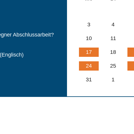
3
4
egner Abschlussarbeit?
10
11
17
18
(Englisch)
24
25
31
1