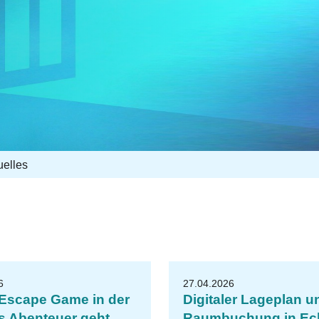
uelles
u
U
B
Il
m
e
n
a
6
27.04.2026
Escape Game in der
Digitaler Lageplan u
s Abenteuer geht
Raumbuchung in Ech