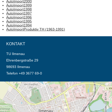
AutoImport2000
AutoImport1999
AutoImport1998
AutoImport1997
AutoImport1996
AutoImport1995
AutoImport1994
AutoImportProduktiv TH (1963-1991)
KONTAKT
TU Ilmenau
Ehrenbergstraße 29
98693 Ilmenau
Telefon +49 3677 69-0
Öffnet die Anfahrtsbeschreibung in neuem Tab (Karte)