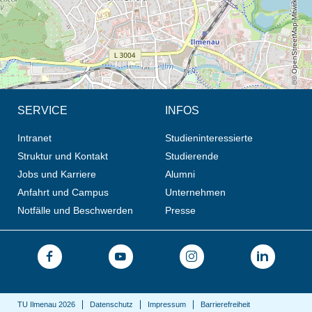
© OpenStreetMap-Mitwirkende, CC BY-SA
SERVICE
INFOS
Intranet
Studieninteressierte
Struktur und Kontakt
Studierende
Jobs und Karriere
Alumni
Anfahrt und Campus
Unternehmen
Notfälle und Beschwerden
Presse
TU Ilmenau 2026
Datenschutz
Impressum
Barrierefreiheit