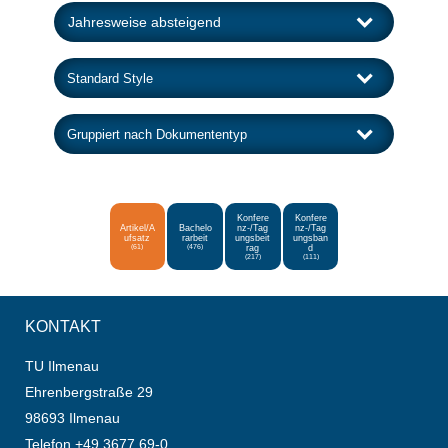
Konfere
Konfere
Artikel/A
Bachelo
nz-/Tag
nz-/Tag
ufsatz
rarbeit
ungsbeit
ungsban
(61)
(476)
rag
d
(217)
(111)
KONTAKT
TU Ilmenau
Ehrenbergstraße 29
98693 Ilmenau
Telefon +49 3677 69-0