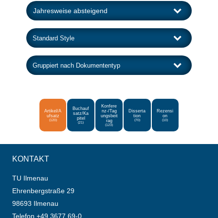
Konfere
Buchauf
Artikel/A
nz-/Tag
Disserta
Rezensi
satz/Ka
ufsatz
ungsbeit
tion
on
pitel
(120)
rag
(70)
(10)
(21)
(123)
KONTAKT
TU Ilmenau
Ehrenbergstraße 29
98693 Ilmenau
Telefon +49 3677 69-0