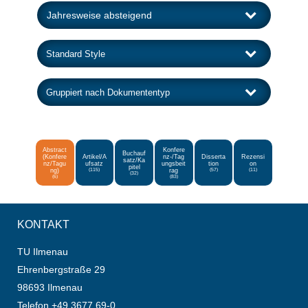
Abstract
Konfere
Buchauf
(Konfere
Artikel/A
nz-/Tag
Disserta
Rezensi
satz/Ka
nz/Tagu
ufsatz
ungsbeit
tion
on
pitel
ng)
(115)
rag
(57)
(11)
(32)
(6)
(83)
KONTAKT
TU Ilmenau
Ehrenbergstraße 29
98693 Ilmenau
Telefon +49 3677 69-0