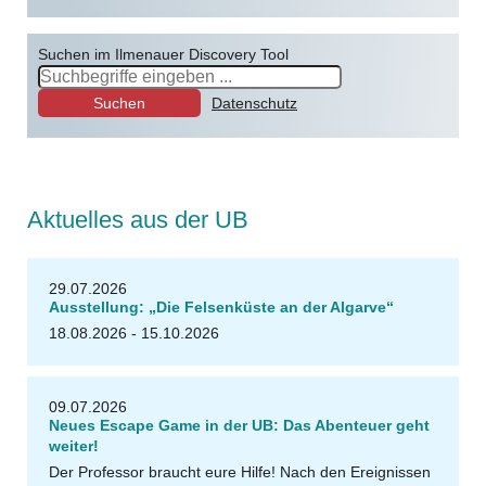
Suchen im Ilmenauer Discovery Tool
Suchen
Datenschutz
Aktuelles aus der UB
r
U
t
a
W
al
t
e
29.07.2026
Ausstellung: „Die Felsenküste an der Algarve“
18.08.2026 - 15.10.2026
u
U
B
Il
m
e
n
a
09.07.2026
Neues Escape Game in der UB: Das Abenteuer geht
weiter!
Der Professor braucht eure Hilfe! Nach den Ereignissen