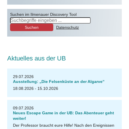
Suchen im Ilmenauer Discovery Tool
Suchen
Datenschutz
Aktuelles aus der UB
r
U
t
a
W
al
t
e
29.07.2026
Ausstellung: „Die Felsenküste an der Algarve“
18.08.2026 - 15.10.2026
u
U
B
Il
m
e
n
a
09.07.2026
Neues Escape Game in der UB: Das Abenteuer geht
weiter!
Der Professor braucht eure Hilfe! Nach den Ereignissen