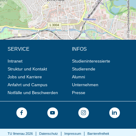
© OpenStreetMap-Mitwirkende, CC BY-SA
SERVICE
INFOS
Intranet
Studieninteressierte
Struktur und Kontakt
Studierende
Jobs und Karriere
Alumni
Anfahrt und Campus
Unternehmen
Notfälle und Beschwerden
Presse
TU Ilmenau 2026
Datenschutz
Impressum
Barrierefreiheit