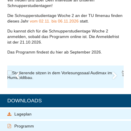
Wir freuen uns über Dein Interesse an unseren
Schnupperstudientagen!
Die Schnupperstudientage Woche 2 an der TU Ilmenau finden
dieses Jahr
vom 02.11. bis 06.11.2026
statt.
Du kannst dich für die Schnupperstudientage Woche 2
anmelden, sobald das Programm online ist. Die Anmeldefrist
ist der 21.10.2026.
Das Programm findest du hier ab September 2026.
C
h
ri
s
G
r
k
e
/
T
Il
e
n
a
Previous
Next
DOWNLOADS
Lageplan
Programm