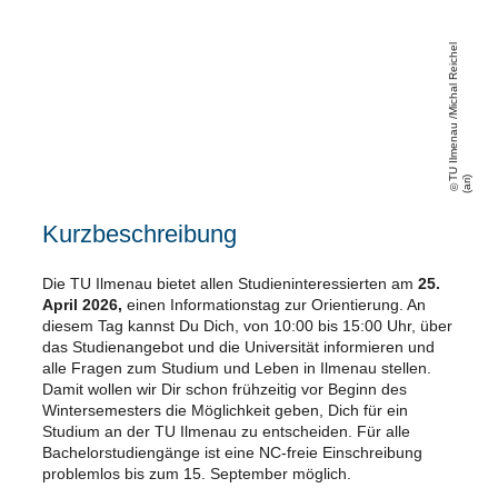
U
Il
m
e
n
a
u
/
Mi
c
h
al
R
ei
c
h
el
(
a
ri
T
)
Kurzbeschreibung
Die TU Ilmenau bietet allen Studieninteressierten am
25.
April
2026,
einen Informationstag zur Orientierung. An
diesem Tag kannst Du Dich, von 10:00 bis 15:00 Uhr, über
das Studienangebot und die Universität informieren und
alle Fragen zum Studium und Leben in Ilmenau stellen.
Damit wollen wir Dir schon frühzeitig vor Beginn des
Wintersemesters die Möglichkeit geben, Dich für ein
Studium an der TU Ilmenau zu entscheiden. Für alle
Bachelorstudiengänge ist eine NC-freie Einschreibung
problemlos bis zum 15. September möglich.