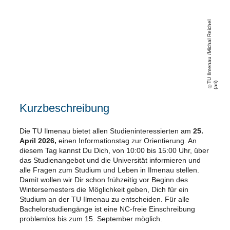
U
Il
m
e
n
a
u
/
Mi
c
h
al
R
ei
c
h
el
(
a
ri
T
)
Kurzbeschreibung
Die TU Ilmenau bietet allen Studieninteressierten am
25.
April
2026,
einen Informationstag zur Orientierung. An
diesem Tag kannst Du Dich, von 10:00 bis 15:00 Uhr, über
das Studienangebot und die Universität informieren und
alle Fragen zum Studium und Leben in Ilmenau stellen.
Damit wollen wir Dir schon frühzeitig vor Beginn des
Wintersemesters die Möglichkeit geben, Dich für ein
Studium an der TU Ilmenau zu entscheiden. Für alle
Bachelorstudiengänge ist eine NC-freie Einschreibung
problemlos bis zum 15. September möglich.