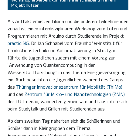
Workshop erwarben, konnten sie anschließend in ihrem
Projekt nutzen
Als Auftakt erhielten Liliana und die anderen Teilnehmenden
zunächst einen interdisziplinären Workshop zum Löten und
Programmieren mit Arduino durch Studierende im Projekt
practicING
. Dr. Jan Schnabel vom Fraunhofer‐Institut für
Produktionstechnik und Automatisierung in Stuttgart
führte die Jugendlichen zudem mit einem Vortrag zur
"Anwendung von Quantencomputing in der
Wasserstoffforschung" in das Thema Energieversorgung
ein. Auch besuchten die Jugendlichen während des Camps
das
Thüringer Innovationszentrum für Mobilität (ThIMo)
und das
Zentrum für Mikro- und Nanotechnologien (ZMN)
der TU Ilmenau, wanderten gemeinsam und tauschten sich
beim Studytalk und Grillen mit Studierenden aus.
Ab dem zweiten Tag näherten sich die Schülerinnen und
Schüler dann in Kleingruppen dem Thema
Energieversorgung. Während Liliana, Dominik, Juri und