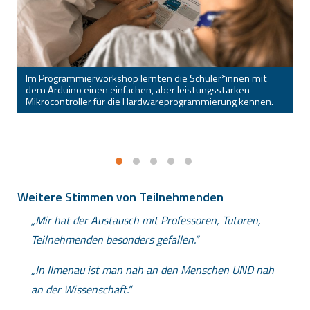
Im Programmierworkshop lernten die Schüler*innen mit
I
dem Arduino einen einfachen, aber leistungsstarken
G
Mikrocontroller für die Hardwareprogrammierung kennen.
Ar
Weitere Stimmen von Teilnehmenden
Mir hat der Austausch mit Professoren, Tutoren,
Teilnehmenden besonders gefallen.
In Ilmenau ist man nah an den Menschen UND nah
an der Wissenschaft.