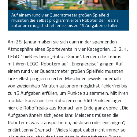
Auf einem rund vier Quadratmeter großen Spielfeld
mussten die selbst programmierten Roboter der Teams
autonom möglichst fehlerfrei bis zu 15 Aufgaben erfüllen.
Am 28. Januar maßen sie sich dann in der spannenden
Atmosphäre eines Sportevents in vier Kategorien: „3, 2, 1,
LEGO!“ hieß es beim „Robot-Game“, bei dem die Teams
mit ihren LEGO-Robotern auf „Energiereise“ gingen. Auf
einem rund vier Quadratmeter großen Spielfeld mussten
ihre selbst programmierten Maschinen jeweils innerhalb
von zweieinhalb Minuten autonom möglichst fehlerfrei bis
zu 15 Aufgaben erfüllen, um Punkte zu sammeln. Mit ihren
modular konstruierten Robotern und 540 Punkten lagen
hier die RoboFreaks aus Kronach am Ende ganz vorne. „Die
Aufgaben ähneln sich jedes Jahr: Meistens müssen die
Roboter etwas transportieren, auslösen oder einfangen“,
erklärt Jenny Gramsch: „Vieles klappt dabei nicht immer so
wie zuhause, aber das kann dann in der nächsten Runde