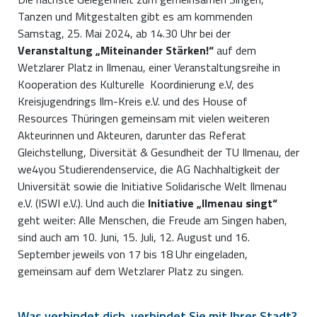
Tanzen und Mitgestalten gibt es am kommenden
Samstag, 25. Mai 2024, ab 14.30 Uhr bei der
Veranstaltung „Miteinander Stärken!“
auf dem
Wetzlarer Platz in Ilmenau, einer Veranstaltungsreihe in
Kooperation des Kulturelle Koordinierung e.V, des
Kreisjugendrings Ilm-Kreis e.V. und des House of
Resources Thüringen gemeinsam mit vielen weiteren
Akteurinnen und Akteuren, darunter das Referat
Gleichstellung, Diversität & Gesundheit der TU Ilmenau, der
we4you Studierendenservice, die AG Nachhaltigkeit der
Universität sowie die Initiative Solidarische Welt Ilmenau
e.V. (ISWI e.V.). Und auch die
Initiative „Ilmenau singt“
geht weiter: Alle Menschen, die Freude am Singen haben,
sind auch am 10. Juni, 15. Juli, 12. August und 16.
September jeweils von 17 bis 18 Uhr eingeladen,
gemeinsam auf dem Wetzlarer Platz zu singen.
Was verbindet dich, verbindet Sie mit Ihrer Stadt?