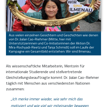
Aus vielen einzelnen Gesichtern und Geschichten wie denen
von Dr. Jialan Cao-Riehmer (Mitte, hier mit
Unterstützerinnen und Co-Initiatorinnen der Aktion Dr.
Mira-Rochyadi-Reetz und Tanja Schmidt) soll im Laufe der
Kampagne ein Gesamtbild entstehen: Wir sind Ilmenau.
Als wissenschaftliche Mitarbeiterin, Mentorin für
internationale Studierende und stellvertretende
Gleichstellungsbeauftragte kommt Dr. Jialan Cao-Riehmer
täglich mit Menschen aus verschiedensten Nationen
zusammen:
Ich merke immer wieder, wie sehr mich das
motiviert und wie viel wir miteinander bewegen