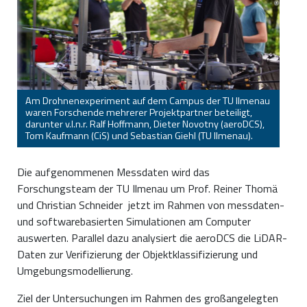
Am Drohnenexperiment auf dem Campus der TU Ilmenau
waren Forschende mehrerer Projektpartner beteiligt,
darunter v.l.n.r. Ralf Hoffmann, Dieter Novotny (aeroDCS),
Tom Kaufmann (CiS) und Sebastian Giehl (TU Ilmenau).
Die aufgenommenen Messdaten wird das
Forschungsteam der TU Ilmenau um Prof. Reiner Thomä
und Christian Schneider jetzt im Rahmen von messdaten-
und softwarebasierten Simulationen am Computer
auswerten. Parallel dazu analysiert die aeroDCS die LiDAR-
Daten zur Verifizierung der Objektklassifizierung und
Umgebungsmodellierung.
Ziel der Untersuchungen im Rahmen des großangelegten