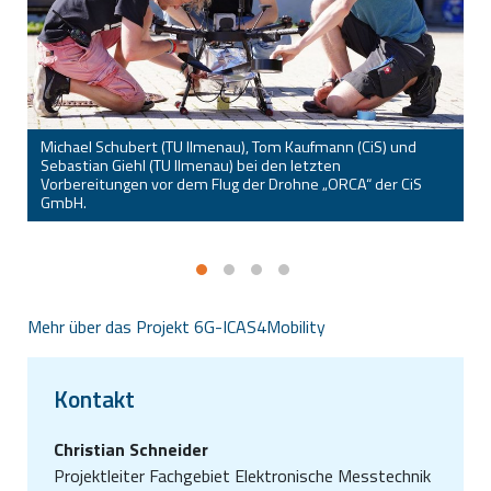
Michael Schubert (TU Ilmenau), Tom Kaufmann (CiS) und
Sebastian Giehl (TU Ilmenau) bei den letzten
Vorbereitungen vor dem Flug der Drohne „ORCA“ der CiS
Z
GmbH.
M
Mehr über das Projekt 6G-ICAS4Mobility
Kontakt
Christian Schneider
Projektleiter Fachgebiet Elektronische Messtechnik