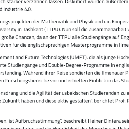
och stärker verzahnen lassen. Diskutiert wurden außerdem 
 Industrie 4.0.
hungsprojekten der Mathematik und Physik und ein Koopera
University in Tashkent (TTPU). Nun soll die Zusammenarbei
große Chancen, da an der TTPU alle Studiengänge auf Engl
iven für die englischsprachigen Masterprogramme in Ilmen
ement and Future Technologies (UMFT), die als junge Hoch
ierte Studiengänge und Double-Degree-Programme in englisc
standing. Während ihrer Reise sondierten die Ilmenauer 
en Forschungsbereiche vor und erhielten Einblick in das S
nsdrang und die Agilität der usbekischen Studierenden zu e
e Zukunft haben und diese aktiv gestalten", berichtet Prof.
ben, ist Aufbruchsstimmung“, beschreibt Heiner Dintera s
rmuniversitäten und die Herzlichkeit der Menschen in Usbek