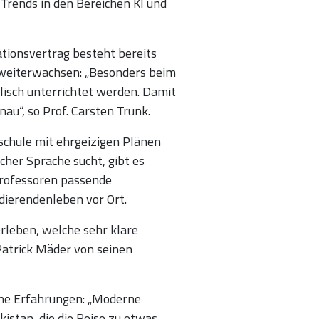
Trends in den Bereichen KI und
tionsvertrag besteht bereits
t weiterwachsen: „Besonders beim
isch unterrichtet werden. Damit
au“, so Prof. Carsten Trunk.
schule mit ehrgeizigen Plänen
her Sprache sucht, gibt es
Professoren passende
tudierendenleben vor Ort.
rleben, welche sehr klare
 Patrick Mäder von seinen
eine Erfahrungen: „Moderne
istan, die die Reise zu etwas