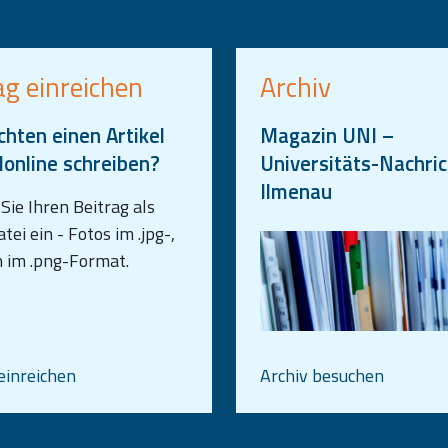
ag einreichen
Archiv
chten einen Artikel
Magazin UNI –
Ionline schreiben?
Universitäts-Nachri
Ilmenau
Sie Ihren Beitrag als
ei ein - Fotos im .jpg-,
n im .png-Format.
einreichen
Archiv besuchen