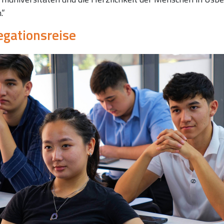
.“
egationsreise