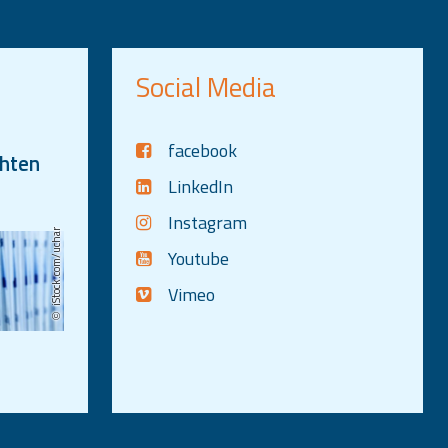
Social Media
facebook
chten
LinkedIn
Instagram
iStock.com/uchar
Youtube
Vimeo