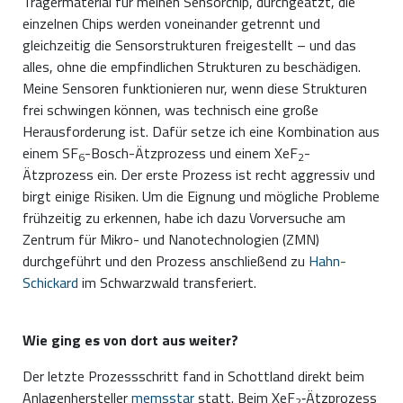
Trägermaterial für meinen Sensorchip, durchgeätzt, die
einzelnen Chips werden voneinander getrennt und
gleichzeitig die Sensorstrukturen freigestellt – und das
alles, ohne die empfindlichen Strukturen zu beschädigen.
Meine Sensoren funktionieren nur, wenn diese Strukturen
frei schwingen können, was technisch eine große
Herausforderung ist. Dafür setze ich eine Kombination aus
einem SF
-Bosch-Ätzprozess und einem XeF
-
6
2
Ätzprozess ein. Der erste Prozess ist recht aggressiv und
birgt einige Risiken. Um die Eignung und mögliche Probleme
frühzeitig zu erkennen, habe ich dazu Vorversuche am
Zentrum für Mikro- und Nanotechnologien (ZMN)
durchgeführt und den Prozess anschließend zu
Hahn-
Schickard
im Schwarzwald transferiert.
Wie ging es von dort aus weiter?
Der letzte Prozessschritt fand in Schottland direkt beim
Anlagenhersteller
memsstar
statt. Beim XeF
‑Ätzprozess
2