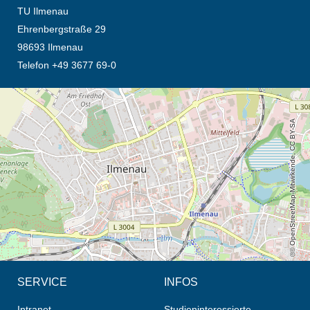
TU Ilmenau
Ehrenbergstraße 29
98693 Ilmenau
Telefon +49 3677 69-0
Öffnet die Anfahrtsbeschreibung in neuem Tab (Karte)
© OpenStreetMap-Mitwirkende, CC BY-SA
SERVICE
INFOS
Intranet
Studieninteressierte