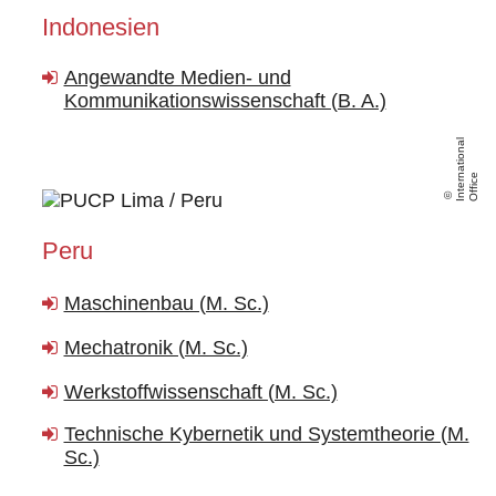
Indonesien
Angewandte Medien- und
Kommunikationswissenschaft (B. A.)
I
n
t
e
r
a
ti
o
n
al
O
f
fi
c
n
e
Peru
Maschinenbau (M. Sc.)
Mechatronik (M. Sc.)
Werkstoffwissenschaft (M. Sc.)
Technische Kybernetik und Systemtheorie (M.
Sc.)