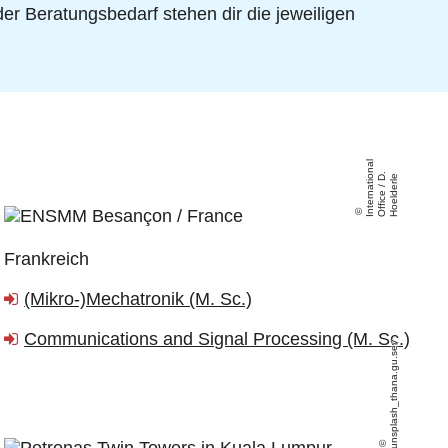
der Beratungsbedarf stehen dir die jeweiligen
I
n
t
e
r
n
a
ti
n
al
O
f
fi
c
e
/
H
o
el
d
e
rl
o
.
D
e
Frankreich
(Mikro-)Mechatronik (M. Sc.)
Communications and Signal Processing (M. Sc.)
unsplash_thana.gu.sev