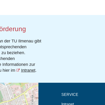
Förderung
 der TU Ilmenau gibt
entsprechenden
 zu beziehen.
echenden
 Informationen zur
u hier im
Intranet
.
eschreibung in neuem
SERVICE
Intranet