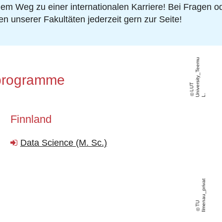
einem Weg zu einer internationalen Karriere! Bei Fragen o
 unserer Fakultäten jederzeit gern zur Seite!
u
sprogramme
L
U
T
ni
v
e
r
si
t
y
_
T
e
e
m
L
U
.
Finnland
Data Science (M. Sc.)
t
T
U
Il
m
e
n
a
u
_
p
ri
v
a