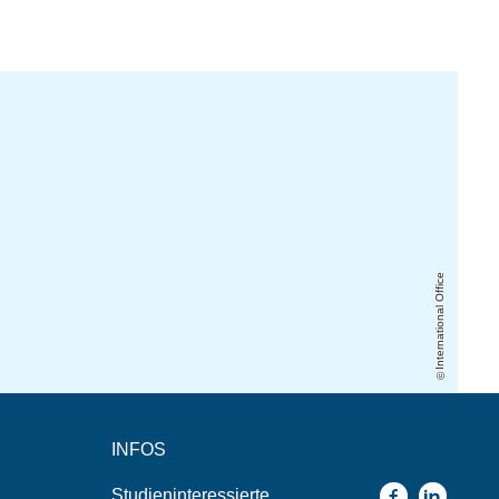
International Office
INFOS
Studieninteressierte